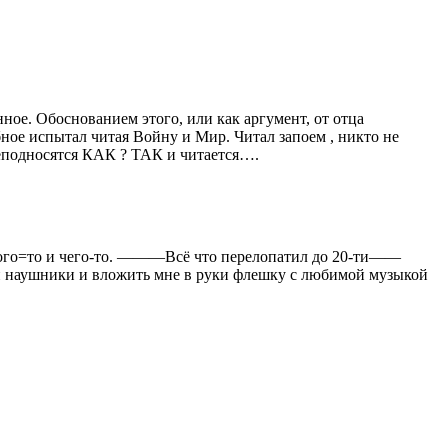
нное. Обоснованием этого, или как аргумент, от отца
ое испытал читая Войну и Мир. Читал запоем , никто не
реподносятся КАК ? ТАК и читается….
 кого=то и чего-то. ———Всё что перелопатил до 20-ти——
аушники и вложить мне в руки флешку с любимой музыкой