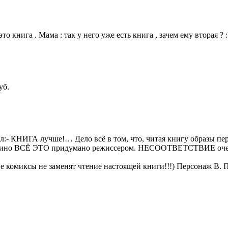
книга . Мама : так у него уже есть книга , зачем ему вторая ? :)
уб.
чал:- КНИГА лучше!… Дело всё в том, что, читая книгу образы п
 кино ВСЁ ЭТО придумано режиссером. НЕСООТВЕТСТВИЕ очевид
е комиксы не заменят чтение настоящей книги!!!) Персонаж В. 