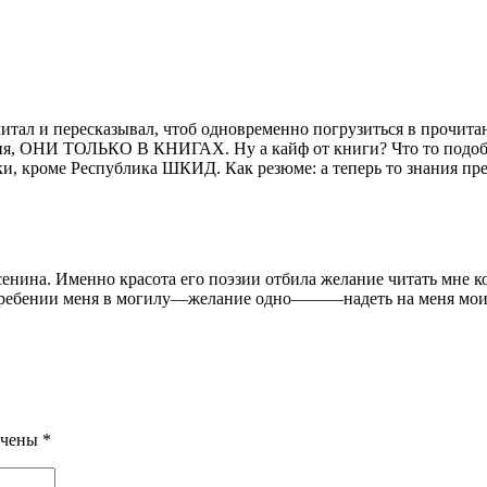
 читал и пересказывал, чтоб одновременно погрузиться в прочита
ания, ОНИ ТОЛЬКО В КНИГАХ. Ну а кайф от книги? Что то подобн
лки, кроме Республика ШКИД. Как резюме: а теперь то знания п
енина. Именно красота его поэзии отбила желание читать мне
ебении меня в могилу—желание одно———надеть на меня мои н
ечены
*