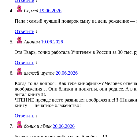
Ответить
↓
Сергей
19.06.2026
Папа : самый лучший подарок сыну на день рождение — это 
Ответить
↓
Аноним
19.06.2026
Эта Тварь, точно работала Учителем в России за 30 тыс. р
Ответить
↓
алексей шутов
20.06.2026
Когда то на вопрос:- Как тебе кинофильм? Человек отве
воображения… Они близки и понятны, они роднее. А в
читал книгу!!!.
ЧТЕНИЕ прежде всего развивает воображение!!! (Никаки
книгу — печатное блаженство!
Ответить
↓
болик и лёлик
20.06.2026
бышок напоминает либеральный лобок…!!!