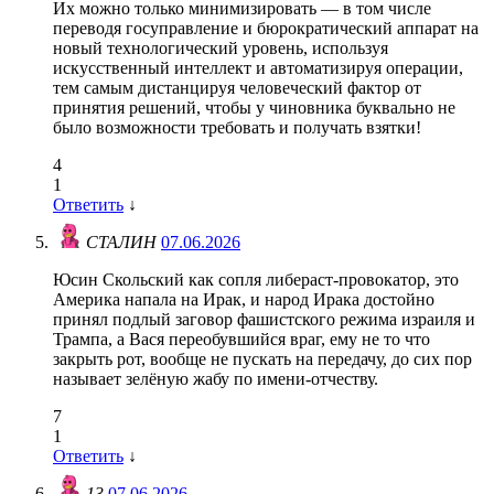
Их можно только минимизировать — в том числе
переводя госуправление и бюрократический аппарат на
новый технологический уровень, используя
искусственный интеллект и автоматизируя операции,
тем самым дистанцируя человеческий фактор от
принятия решений, чтобы у чиновника буквально не
было возможности требовать и получать взятки!
4
1
Ответить
↓
СТАЛИН
07.06.2026
Юсин Скольский как сопля либераст-провокатор, это
Америка напала на Ирак, и народ Ирака достойно
принял подлый заговор фашистского режима израиля и
Трампа, а Вася переобувшийся враг, ему не то что
закрыть рот, вообще не пускать на передачу, до сих пор
называет зелёную жабу по имени-отчеству.
7
1
Ответить
↓
13
07.06.2026