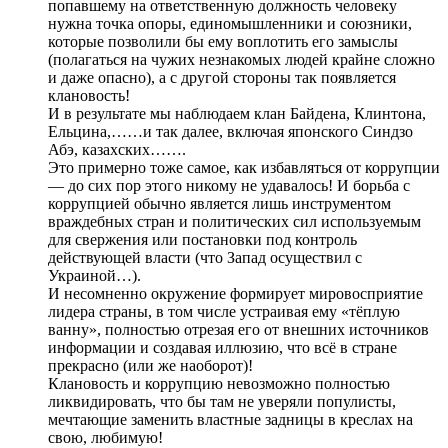
попавшему на ответственную должность человеку
нужна точка опоры, единомышленники и союзники,
которые позволили бы ему воплотить его замыслы
(полагаться на чужих незнакомых людей крайне сложно
и даже опасно), а с другой стороны так появляется
клановость!
И в результате мы наблюдаем клан Байдена, Клинтона,
Ельцина,……и так далее, включая японского Синдзо
Абэ, казахских…….
Это примерно тоже самое, как избавляться от коррупции
— до сих пор этого никому не удавалось! И борьба с
коррупцией обычно является лишь инструментом
враждебных стран и политических сил используемым
для свержения или постановки под контроль
действующей власти (что Запад осуществил с
Украиной…).
И несомненно окружение формирует мировосприятие
лидера страны, в том числе устраивая ему «тёплую
ванну», полностью отрезая его от внешних источников
информации и создавая иллюзию, что всё в стране
прекрасно (или же наоборот)!
Клановость и коррупцию невозможно полностью
ликвидировать, что бы там не уверяли популисты,
мечтающие заменить властные задницы в креслах на
свою, любимую!