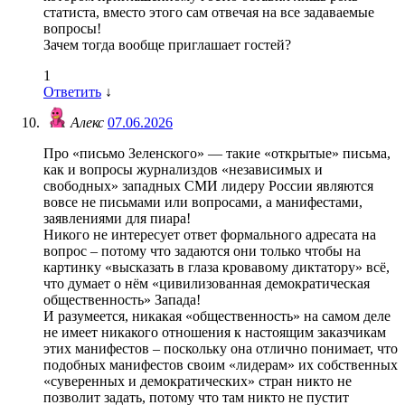
статиста, вместо этого сам отвечая на все задаваемые
вопросы!
Зачем тогда вообще приглашает гостей?
1
Ответить
↓
Алекс
07.06.2026
Про «письмо Зеленского» — такие «открытые» письма,
как и вопросы журнализдов «независимых и
свободных» западных СМИ лидеру России являются
вовсе не письмами или вопросами, а манифестами,
заявлениями для пиара!
Никого не интересует ответ формального адресата на
вопрос – потому что задаются они только чтобы на
картинку «высказать в глаза кровавому диктатору» всё,
что думает о нём «цивилизованная демократическая
общественность» Запада!
И разумеется, никакая «общественность» на самом деле
не имеет никакого отношения к настоящим заказчикам
этих манифестов – поскольку она отлично понимает, что
подобных манифестов своим «лидерам» их собственных
«суверенных и демократических» стран никто не
позволит задать, потому что там никто не пустит