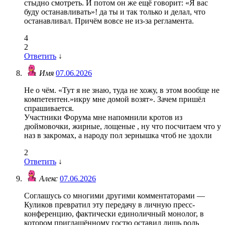
стыдно смотреть. И потом он же ещё говорит: «Я вас
буду останавливать»! да ты и так только и делал, что
останавливал. Причём вовсе не из-за регламента.
4
2
Ответить
↓
Имя
07.06.2026
Не о чём. «Тут я не знаю, туда не хожу, в этом вообще не
компетентен.»икру мне домой возят». Зачем пришёл
спрашивается.
Участники Форума мне напомнили кротов из
дюймовочки, жирные, лощеные , ну что посчитаем что у
наз в закромах, а народу пол зернышка чтоб не здохли
2
Ответить
↓
Алекс
07.06.2026
Соглашусь со многими другими комментаторами —
Куликов превратил эту передачу в личную пресс-
конференцию, фактически единоличный монолог, в
котором приглашённому гостю оставил лишь роль