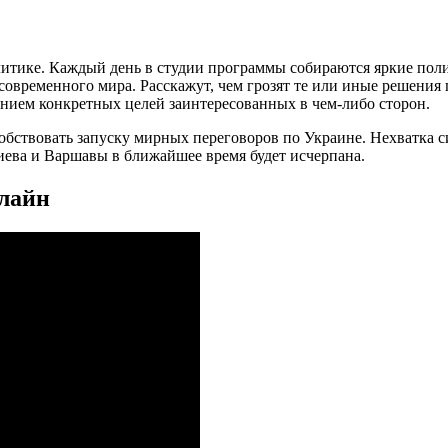
литике. Каждый день в студии программы собираются яркие пол
временного мира. Расскажут, чем грозят те или иные решения гл
занием конкретных целей заинтересованных в чем-либо сторон.
обствовать запуску мирных переговоров по Украине. Нехватка с
иева и Варшавы в ближайшее время будет исчерпана.
нлайн