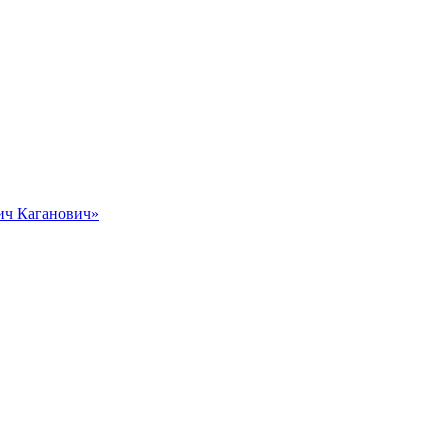
вич Каганович»