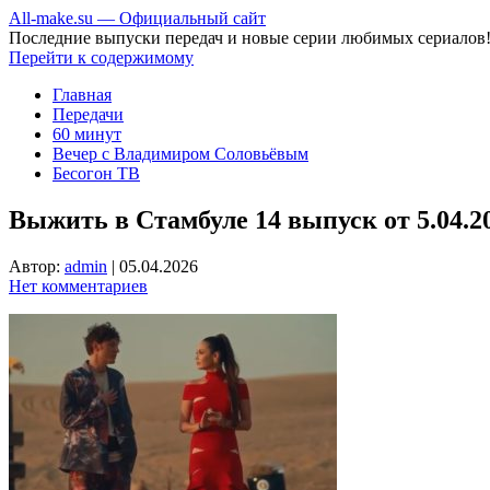
All-make.su — Официальный сайт
Последние выпуски передач и новые серии любимых сериалов
Перейти к содержимому
Главная
Передачи
60 минут
Вечер с Владимиром Соловьёвым
Бесогон ТВ
Выжить в Стамбуле 14 выпуск от 5.04.2
Автор:
admin
|
05.04.2026
Нет комментариев