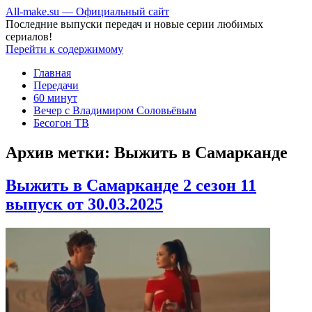
All-make.su — Официальный сайт
Последние выпуски передач и новые серии любимых
сериалов!
Перейти к содержимому
Главная
Передачи
60 минут
Вечер с Владимиром Соловьёвым
Бесогон ТВ
Архив метки:
Выжить в Самарканде
Выжить в Самарканде 2 сезон 11
выпуск от 30.03.2025