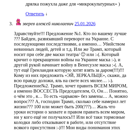
дрялка пожухла даже для «микрокультурных» )
Ответить
↓
зверев алексей николаевич
25.01.2026
Здравствуйте!!! Предложение №1. Кто по вашему лучше
??? Байден, развязавший переворот на Украине. С
последующими последствиями, а именно… Убийством
невинных людей, детей и т.д. Или же Трамп, который
носит при себе две маски театра/ 🙂 или :-(. Который
кричит о прекращении войны на Украине маска :-), и
другой рукой начинает войну в Венесуэле маска :-(. А,
тут ещё Гренландия которую хотят взять за даром(!!!)!!!
Кому из них предложить «ЭЙ, ЗЕРКАЛЬЦЕ», скажи, да
всю правду доложи, яль на свете всех милее… :-).
Предложение№2. Трамп, хочет править ВСЕМ МИРОМ,
а именно ВОССЕСТЬ Председателем, О, Он… Понятно,
о чём это , я… То есть «царьком» без замены… А, можно
вопрос??? А, господин Трамп, сколько себе намерил лет
жизни??? 100 или может быть 200(???)… Жаль что
уроки истории о захвате и правом править всем миром,
ни у кого ещё не получалось!!! Или всё таки тормозные
колодки либо отказывают в работе, или отсутствие
всякого присутствия :-)!!! Мои виды понимания этих