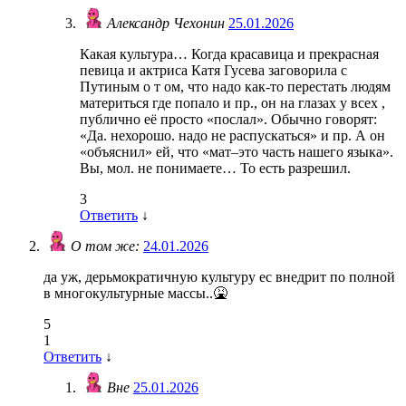
Александр Чехонин
25.01.2026
Какая культура… Когда красавица и прекрасная
певица и актриса Катя Гусева заговорила с
Путиным о т ом, что надо как-то перестать людям
материться где попало и пр., он на глазах у всех ,
публично её просто «послал». Обычно говорят:
«Да. нехорошо. надо не распускаться» и пр. А он
«объяснил» ей, что «мат–это часть нашего языка».
Вы, мол. не понимаете… То есть разрешил.
3
Ответить
↓
О том же:
24.01.2026
да уж, дерьмократичную культуру ес внедрит по полной
в многокультурные массы..🤮
5
1
Ответить
↓
Вне
25.01.2026