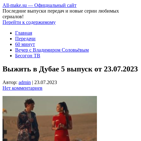
All-make.su — Официальный сайт
Последние выпуски передач и новые серии любимых
сериалов!
Перейти к содержимому
Главная
Передачи
60 минут
Вечер с Владимиром Соловьёвым
Бесогон ТВ
Выжить в Дубае 5 выпуск от 23.07.2023
Автор:
admin
|
23.07.2023
Нет комментариев