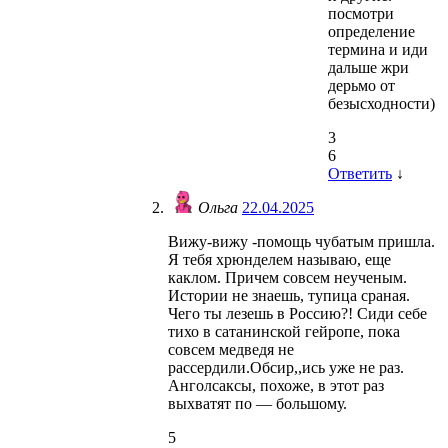
посмотри
определение
термина и иди
дальше жри
дерьмо от
безысходности)
3
6
Ответить
↓
Ольга
22.04.2025
Вижу-вижу -помощь чубатым пришла.
Я тебя хрюнделем называю, еще
каклом. Причем совсем неученым.
Истории не знаешь, тупица сраная.
Чего ты лезешь в Россию?! Сиди себе
тихо в сатанинской гейропе, пока
совсем медведя не
рассердили.Обсир,,ись уже не раз.
Анголсаксы, похоже, в этот раз
выхватят по — большому.
5