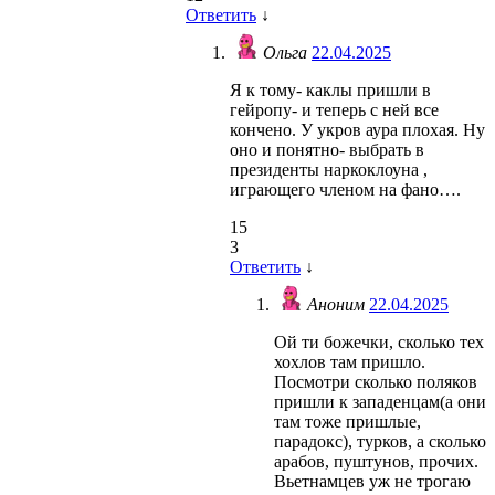
Ответить
↓
Ольга
22.04.2025
Я к тому- каклы пришли в
гейропу- и теперь с ней все
кончено. У укров аура плохая. Ну
оно и понятно- выбрать в
президенты наркоклоуна ,
играющего членом на фано….
15
3
Ответить
↓
Аноним
22.04.2025
Ой ти божечки, сколько тех
хохлов там пришло.
Посмотри сколько поляков
пришли к западенцам(а они
там тоже пришлые,
парадокс), турков, а сколько
арабов, пуштунов, прочих.
Вьетнамцев уж не трогаю