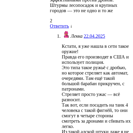
Штурмы лесопосадок и крупных
городов — это не одно и то же
2
Ответить
↓
Лекка
22.04.2025
Кстати, я уже нашла в сети такое
оружие!
Правда его производят в США и
использует полиция.
Это типа такое ружьё с дробью,
но которое стреляет как автомат,
очередями. Там ещё такой
большой барабан прикручен, с
патронами.
Стреляет просто ужас — всё
разносит.
Так вот, если посадить на танк 4
человека с такой фигнёй, то они
смогут в четыре стороны
смотреть за дронами и сбивать их
легко.
Из такой адской штуки даже я не