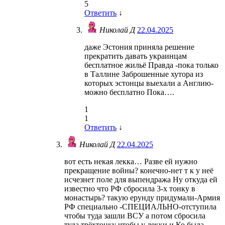
5
Ответить
↓
Николай Д
22.04.2025
даже Эстония приняла решение
прекратить давать украинцам
бесплатное жильё Правда -пока только
в Таллине Заброшенные хутора из
которых эстонцы выехали а Англию-
можно бесплатно Пока….
1
1
Ответить
↓
Николай Д
22.04.2025
вот есть некая лекка… Разве ей нужно
прекращение войны? конечно-нет т к у неё
исчезнет поле для выпендража Ну откуда ей
известно что РФ сбросила 3-х тонку в
монастырь? такую ерунду придумали-Армия
РФ специально -СПЕЦИАЛЬНО-отступила
чтобы туда зашли ВСУ а потом сбросила
туда трёхтонку чтобы у лекки и Ко была