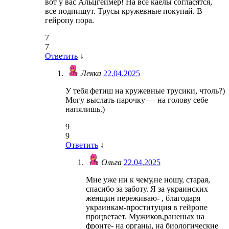
вот у вас Альцгеймер! На все каелы согласятся,
все подпишут. Трусы кружевные покупай. В
гейропу пора.
7
7
Ответить
↓
Лекка
22.04.2025
У тебя фетиш на кружевные трусики, чтоль?)
Могу выслать парочку — на голову себе
напялишь.)
9
9
Ответить
↓
Ольга
22.04.2025
Мне уже ни к чему,не ношу, старая,
спасибо за заботу. Я за украинских
женщин переживаю- , благодаря
украинкам-проституция в гейропе
процветает. Мужиков,раненых на
фронте- на органы, на биологические