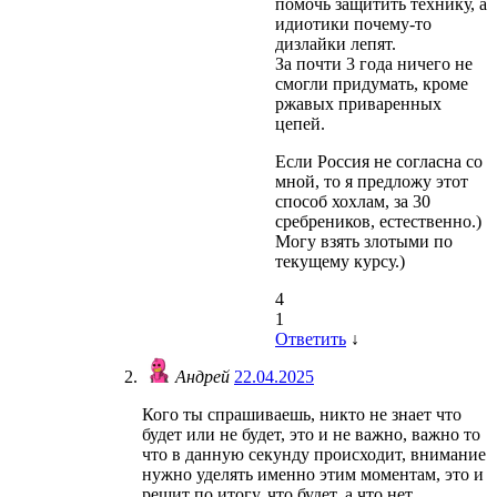
помочь защитить технику, а
идиотики почему-то
дизлайки лепят.
За почти 3 года ничего не
смогли придумать, кроме
ржавых приваренных
цепей.
Если Россия не согласна со
мной, то я предложу этот
способ хохлам, за 30
сребреников, естественно.)
Могу взять злотыми по
текущему курсу.)
4
1
Ответить
↓
Андрей
22.04.2025
Кого ты спрашиваешь, никто не знает что
будет или не будет, это и не важно, важно то
что в данную секунду происходит, внимание
нужно уделять именно этим моментам, это и
решит по итогу, что будет, а что нет