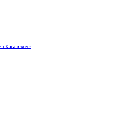
вич Каганович»