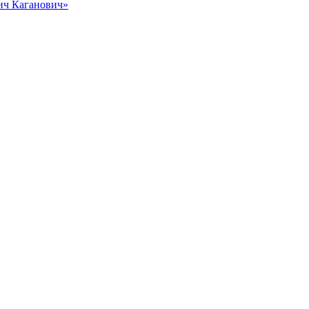
вич Каганович»