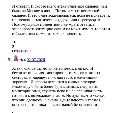
И ответят. И скорее всего атака будет ещё сильнее, чем
была на Москву в июне. Потом и мы ответим ещё
сильнее. И это будет эскалироваться, пока не приведёт к
применению тактической ядерки или переговорам.
Поэтому лучше превентивно не ждать ответа, а
эскалировать ситуацию самим на максимум. А то потом
и баллистика может от хохлов полететь
10
2
Ответить
↓
Ась
02.07.2026
Атаки хохлов делаются не вопреки, а на зло. И
беспилотники зависают прячась от могов в жилых
секторах, и маршруты их над густо населенными
дорогами. И сбросы делаются в жилых секторах.
Рекомендую быть более бдительными, следить за
мониторингами, слушать небо и не нервничая быть
готовым к возможным атакам. Но думать, что «хе-хе, а
что они сделают?» наивно. Бдительность и трезвая
оценка противника — залог вашей безопасности