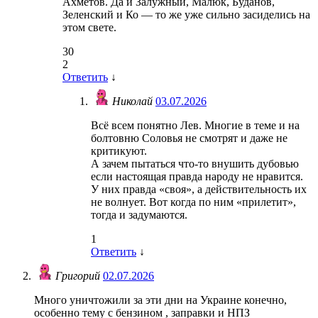
Ахметов. Да и Залужный, Малюк, Буданов,
Зеленский и Ко — то же уже сильно засиделись на
этом свете.
30
2
Ответить
↓
Николай
03.07.2026
Всё всем понятно Лев. Многие в теме и на
болтовню Соловья не смотрят и даже не
критикуют.
А зачем пытаться что-то внушить дубовью
если настоящая правда народу не нравится.
У них правда «своя», а действительность их
не волнует. Вот когда по ним «прилетит»,
тогда и задумаются.
1
Ответить
↓
Григорий
02.07.2026
Много уничтожили за эти дни на Украине конечно,
особенно тему с бензином , заправки и НПЗ