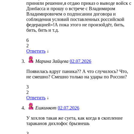
приняли решение,я отдаю приказ о выводе войск с
Донбасса и прошу о встрече с Владимиром
Владимировичем о подписании договора и
соблюдения условий поставленных российской
федерацией»!А пока этого не произойдёт, бить,
бить, бить и т.д.
6
2
Ответить
↓
Марина Зайцева
02.07.2026
Появилась вдруг паника?? А что случилось? Что,
не смешно? Смешно только на удары по России?
3
2
Ответить
↓
Ешкинкот
02.07.2026
У хохлов такая же суета, как когда в скопление
тараканов дихлофос брызнешь
3