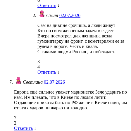
6
Ответить
↓
Смит
02.07.2026
Сам на дивпне срочишь, а люди живут .
Кто по свом жизненым задачам ездеет.
Вчера посмотрел ,как женщина везла
гумонитарку на фронт. с кометариями ее за
рулем в дороге. Честь и хвала.
С такими людми Россия , и побеждает.
3
4
Ответить
↓
Светлана
02.07.2026
Европа ещё сильнее укажет марионетке Зеле ударить по
нам. Им плевать, что в Киеве по людям летит.
Отдающие приказы бить по РФ же не в Киеве сидят, им
от этих ударов ни жарко ни холодно.
7
2
Ответить
↓