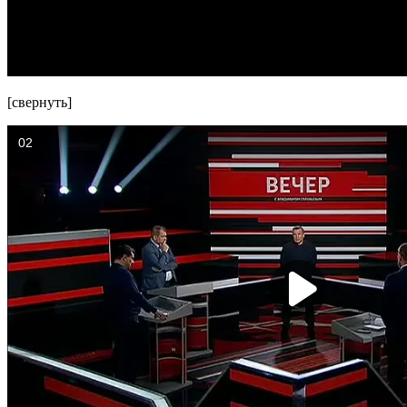
[свернуть]