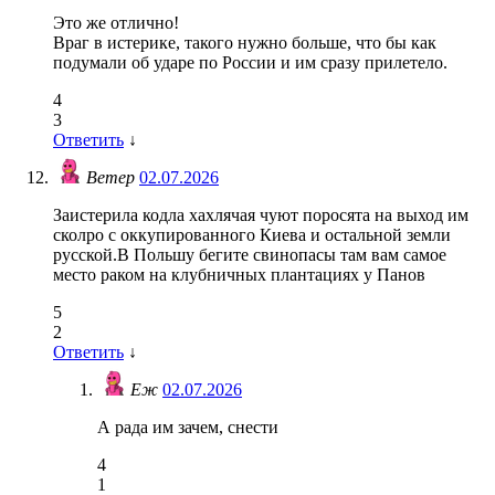
Это же отлично!
Враг в истерике, такого нужно больше, что бы как
подумали об ударе по России и им сразу прилетело.
4
3
Ответить
↓
Ветер
02.07.2026
Заистерила кодла хахлячая чуют поросята на выход им
сколро с оккупированного Киева и остальной земли
русской.В Польшу бегите свинопасы там вам самое
место раком на клубничных плантациях у Панов
5
2
Ответить
↓
Еж
02.07.2026
А рада им зачем, снести
4
1