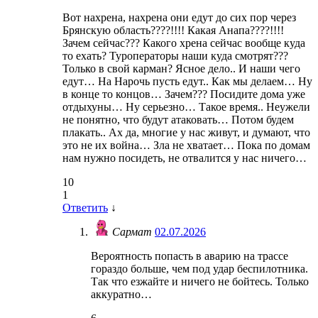
Вот нахрена, нахрена они едут до сих пор через
Брянскую область????!!!! Какая Анапа????!!!!
Зачем сейчас??? Какого хрена сейчас вообще куда
то ехать? Туроператоры наши куда смотрят???
Только в свой карман? Ясное дело.. И наши чего
едут… На Нарочь пусть едут.. Как мы делаем… Ну
в конце то концов… Зачем??? Посидите дома уже
отдыхуны… Ну серьезно… Такое время.. Неужели
не понятно, что будут атаковать… Потом будем
плакать.. Ах да, многие у нас живут, и думают, что
это не их война… Зла не хватает… Пока по домам
нам нужно посидеть, не отвалится у нас ничего…
10
1
Ответить
↓
Сармат
02.07.2026
Вероятность попасть в аварию на трассе
гораздо больше, чем под удар беспилотника.
Так что езжайте и ничего не бойтесь. Только
аккуратно…