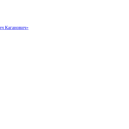
вич Каганович»