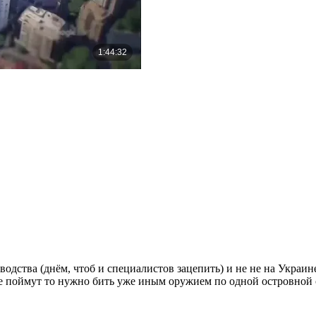
одства (днём, чтоб и специалистов зацепить) и не не на Украине
не поймут то нужно бить уже иным оружием по одной островной с