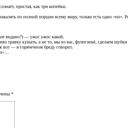
сознаёт, простая, как три копейки.
 навалять по полной порции всему миру, только есть одно «но». 
кое видано?) — ужос ужос какой,
о травку кушать, а не то, мы из вас, фулиганьё, сделаем шубк
ак вот — в горячечном бреду говорит.
ьки»…
ечены
*