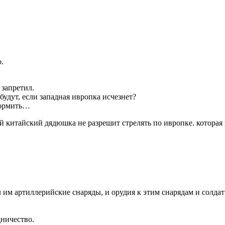
.
 запретил.
будут, если западная ивропка исчезнет?
 кормить…
й китайский дядюшка не разрешит стрелять по ивропке. которая
 им артиллерийские снаряды, и орудия к этим снарядам и солда
дничество.