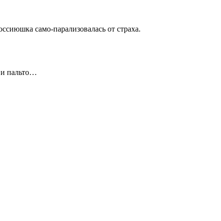
Россиюшка само-парализовалась от страха.
и и пальто…