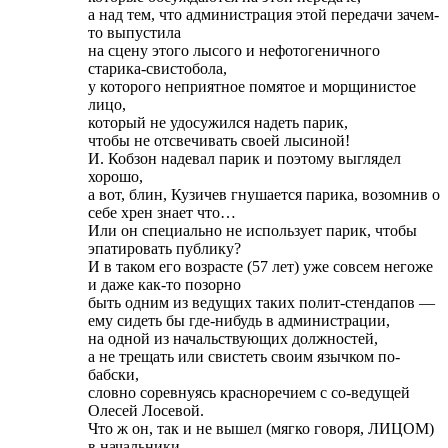
а над тем, что администрация этой передачи зачем-
то выпустила
на сцену этого лысого и нефотогеничного
старика-свистобола,
у которого неприятное помятое и морщинистое
лицо,
который не удосужился надеть парик,
чтобы не отсвечивать своей лысиной!
И. Кобзон надевал парик и поэтому выглядел
хорошо,
а вот, блин, Кузичев гнушается парика, возомнив о
себе хрен знает что…
Или он специально не использует парик, чтобы
эпатировать публику?
И в таком его возрасте (57 лет) уже совсем негоже
и даже как-то позорно
быть одним из ведущих таких полит-стендапов —
ему сидеть бы где-нибудь в администрации,
на одной из начальствующих должностей,
а не трещать или свистеть своим язычком по-
бабски,
словно соревнуясь красноречием с со-ведущей
Олесей Лосевой.
Что ж он, так и не вышел (мягко говоря, ЛИЦОМ)
в начальники