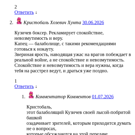
2
Ответить
↓
Кристобаль Хозевич Хунта
30.06.2026
Кузичев боксер. Рекламирует спокойствие,
невозмутимость и веру.
Капец — балаболище, с такими рекомендациями
готовься к нокауту.
Звериная ярость, наводящая ужас на врагов побеждает в
реальной войне, а не спокойствие и невозмутимость.
Спокойствие и невозмутимость и вера нужны, когда
тебя на расстрел ведут, и драться уже поздно.
1
Ответить
↓
Комментатор Комментов
01.07.2026
Кристобаль,
этот балаболящий Кузичев своей лысой-побритой
башкой
озадачивает зрителей, которым приходится думать
не о вопросах,
которые обсуждаются на этой передаче,