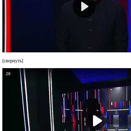
[свернуть]