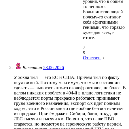
уровня, что в общем-
то неплохо.
Большинство людей
почему-то считают
себя афигенными
гениями, что гораздо
хуже для всех, в
итоге.
7
9
Ответить
↓
Валентин
28.06.2026
У хохла тыл — это ЕС и США. Причём тыл по факту
неуязвимый. Поэтому максимум, что мы в состоянии
сделать — выносить что-то околофронтовое, не более. В
целом никаких проблем в 404-й в плане логистики не
наблюдается: порты прекрасно работают, принимают
грузы военного назначения, экспорт с/х идёт полным
ходом, зато в России много где вообще бензин исчезает
из продажи. Причём даже в Сибири, блин, откуда до
ЛБС тысячи и тысячи км. Понятно, что наше ПВО
старается, но несмотря на героическую работу парней,