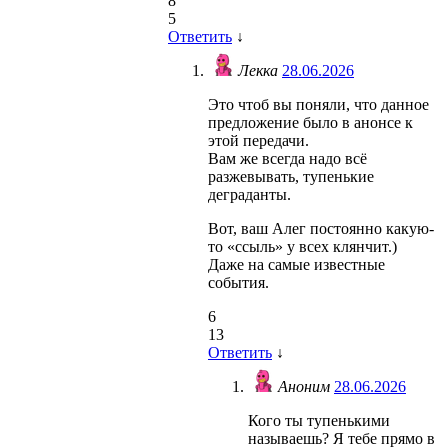
8
5
Ответить
↓
Лекка
28.06.2026
Это чтоб вы поняли, что данное
предложение было в анонсе к
этой передачи.
Вам же всегда надо всё
разжевывать, тупенькие
деграданты.
Вот, ваш Алег постоянно какую-
то «ссыль» у всех клянчит.)
Даже на самые известные
события.
6
13
Ответить
↓
Аноним
28.06.2026
Кого ты тупенькими
называешь? Я тебе прямо в