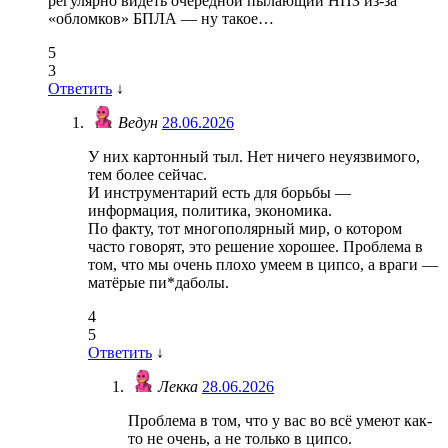
регулярно видеть очередной пылающий НПЗ из-за
«обломков» БПЛА — ну такое…
5
3
Ответить
↓
Ведун
28.06.2026
У них картонный тыл. Нет ничего неуязвимого,
тем более сейчас.
И инструментарий есть для борьбы —
информация, политика, экономика.
По факту, тот многополярный мир, о котором
часто говорят, это решение хорошее. Проблема в
том, что мы очень плохо умеем в ципсо, а враги —
матёрые пи*даболы.
4
5
Ответить
↓
Лекка
28.06.2026
Проблема в том, что у вас во всё умеют как-
то не очень, а не только в ципсо.