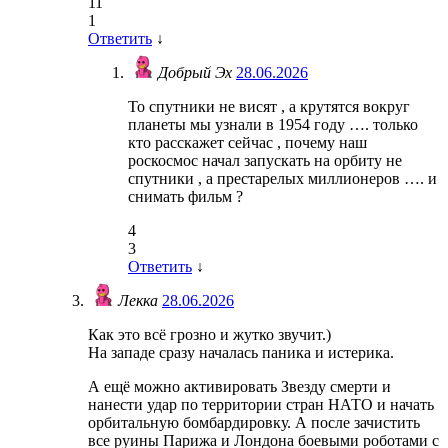
11
1
Ответить
↓
Добрый Эх
28.06.2026
То спутники не висят , а крутятся вокруг
планеты мы узнали в 1954 году …. только
кто расскажет сейчас , почему наш
роскосмос начал запускать на орбиту не
спутники , а престарелых миллионеров …. и
снимать фильм ?
4
3
Ответить
↓
Лекка
28.06.2026
Как это всё грозно и жутко звучит.)
На западе сразу началась паника и истерика.
А ещё можно активировать Звезду смерти и
нанести удар по территории стран НАТО и начать
орбитальную бомбардировку. А после зачистить
все руины Парижа и Лондона боевыми роботами с