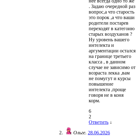
нее всегда одно то же
. Задаю очередной раз
вопрос,а что старость
это порок ,а что ваши
родители постарев
переходят в категоию
старых воздуханов ?
Ну уровень вашего
интелекта и
аргументации остался
на границе третьего
класса , в данном
случае не зависимо от
возраста лекка ,вам
не помугут и курсы
повышение
интелекта ,проще
говоря не в коня
корм.
6
2
Ответить
↓
Ольге.
28.06.2026