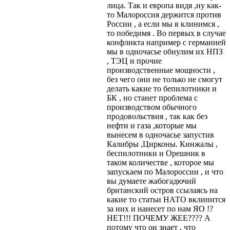
лица. Так и европа видя ,ну как-
то Малороссия держится против
России , а если мы в клинимся ,
то победимя . Во первых в случае
конфликта например с германией
мы в одночасье обнулим их НПЗ
, ТЭЦ и прочие
производственные мощности ,
без чего они не только не смогут
делать какие то бепилотники и
БК , но станет проблема с
производством обычного
продовольствия , так как без
нефти и газа ,которые мы
вынесем в одночасье запустив
Калибры ,Цирконы. Кинжалы ,
беспилотники и Орешник в
таком количестве , которое мы
запускаем по Малороссии , и что
вы думаете жабогадючий
британский остров ссылаясь на
какие то статьи НАТО вклинится
за них и нанесет по нам ЯО !?
НЕТ!!! ПОЧЕМУ ЖЕЕ???? А
потому что он знает , что