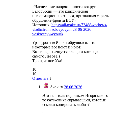
«Нагнетание напряженности вокруг
Белоруссии — это классическая
информационная завеса, призванная скрыть
обрушение фронта ВСУ.»
Источник:
https://all-make.su/73488-vecher-s-
vladimirom-solovyovym-28-06-2026-
voskresnyy-vypusk
Ура, фронт всё-таки обрушился, а то
некоторые всё ноют и ноют.
Вот теперь начнутся клещи и котлы до
самого Львова.)
Троекратное Уха!
10
10
Ответить
↓
Аноним
28.06.2026
Это ты чтоль под ником Игоря какого
то батьковича скрываешься, который
ссылки копировать любит?