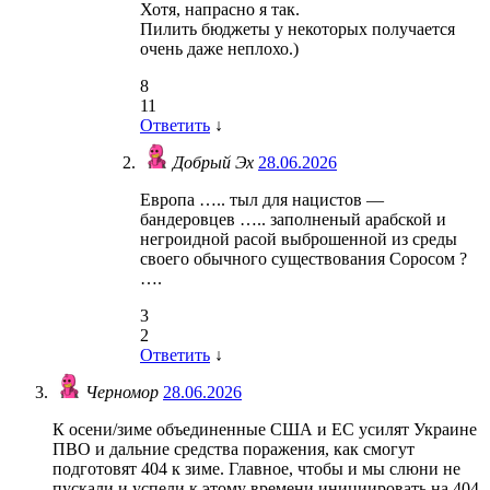
Хотя, напрасно я так.
Пилить бюджеты у некоторых получается
очень даже неплохо.)
8
11
Ответить
↓
Добрый Эх
28.06.2026
Европа ….. тыл для нацистов —
бандеровцев ….. заполненый арабской и
негроидной расой выброшенной из среды
своего обычного существования Соросом ?
….
3
2
Ответить
↓
Черномор
28.06.2026
К осени/зиме объединенные США и ЕС усилят Украине
ПВО и дальние средства поражения, как смогут
подготовят 404 к зиме. Главное, чтобы и мы слюни не
пускали и успели к этому времени инициировать на 404