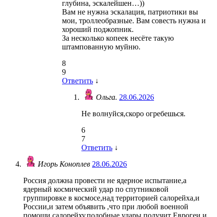
глубина, эскалейшен…))
Вам не нужна эскалация, патриотики вы
мои, троллеобразные. Вам совесть нужна и
хороший поджопник.
За несколько копеек несёте такую
штампованную муйню.
8
9
Ответить
↓
Ольга.
28.06.2026
Не волнуйся,скоро огребешься.
6
7
Ответить
↓
Игорь Коноплев
28.06.2026
Россия должна провести не ядерное испытание,а
ядерный космический удар по спутниковой
группировке в космосе,над территорией салорейха,и
России,и затем объявить ,что при любой военной
помощи салорейху,подобные удары получит Еврогеи,и