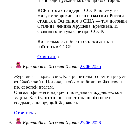
и впереди пускают козлов провокаторов.
ВСЕ потомки лидеров СССР почему то
живут или доживают во вражеских России
странах в Основном в США — там потомки
Сталина, лёнина Хрущёва, Брежнева. И
свалили они туда ещё при СССР.
Вот только сын Берии остался жить и
работать в СССР
Ответить
↓
Кристобаль Хозевич Хунта
23.06.2026
Журавлёв — красавчик, Как решительно орёт и требует
от Скабеевой и Попова, чтобы они били ао Жешеву и
пр. европей врагам.
Оля аж офигела и дар речи потеряла от журавлёвской
хуцпы. Как будто это она советник по обороне в
госдуме, а не орущий Журавель.
Ответить
↓
Кристобаль Хозевич Хунта
23.06.2026