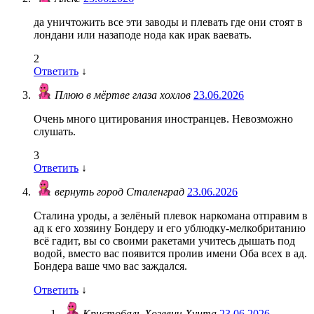
да уничтожить все эти заводы и плевать где они стоят в
лондани или назаподе нода как ирак ваевать.
2
Ответить
↓
Плюю в мёртве глаза хохлов
23.06.2026
Очень много цитирования иностранцев. Невозможно
слушать.
3
Ответить
↓
вернуть город Сталенград
23.06.2026
Сталина уроды, а зелёный плевок наркомана отправим в
ад к его хозяину Бондеру и его ублюдку-мелкобританию
всё гадит, вы со своими ракетами учитесь дышать под
водой, вместо вас появится пролив имени Оба всех в ад.
Бондера ваше чмо вас заждался.
Ответить
↓
Кристобаль Хозевич Хунта
23.06.2026