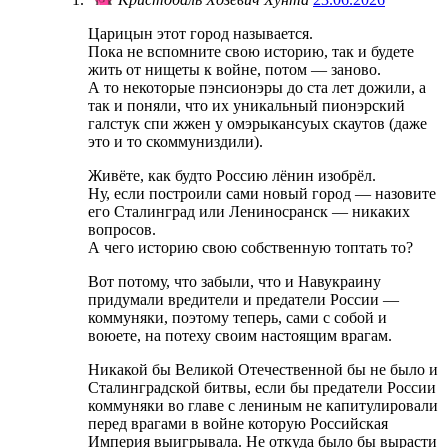
Царицын этот город называется.
Пока не вспомните свою историю, так и будете
жить от нищеты к войне, потом — заново.
А то некоторые пэнсионэры до ста лет дожили, а
так и поняли, что их уникальный пионэрский
галстук спи жжен у омэрыкансуых скаутов (даже
это и то скоммуниздили).
Живёте, как будто Россию лёнин изобрёл.
Ну, если построили сами новый город — назовите
его Сталинград или Лениносранск — никаких
вопросов.
А чего историю свою собственную топтать то?
Вот потому, что забыли, что и Навукраину
придумали вредители и предатели России —
коммуняки, поэтому теперь, сами с собой и
воюете, на потеху своим настоящим врагам.
Никакой бы Великой Отечественной бы не было и
Сталинградской битвы, если бы предатели России
коммуняки во главе с лениным не капитулировали
перед врагами в войне которую Российская
Империя выигрывала. Не откуда было бы вырасти