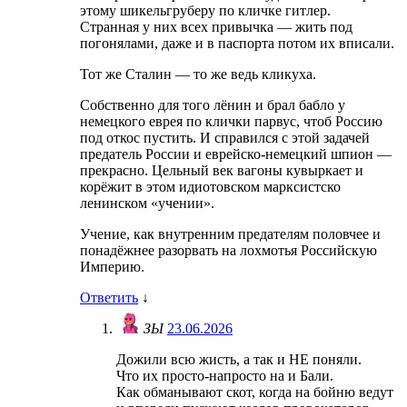
этому шикельгруберу по кличке гитлер.
Странная у них всех привычка — жить под
погонялами, даже и в паспорта потом их вписали.
Тот же Сталин — то же ведь кликуха.
Собственно для того лёнин и брал бабло у
немецкого еврея по клички парвус, чтоб Россию
под откос пустить. И справился с этой задачей
предатель России и еврейско-немецкий шпион —
прекрасно. Цельный век вагоны кувыркает и
корёжит в этом идиотовском марксистско
ленинском «учении».
Учение, как внутренним предателям половчее и
понадёжнее разорвать на лохмотья Российскую
Империю.
Ответить
↓
ЗЫ
23.06.2026
Дожили всю жисть, а так и НЕ поняли.
Что их просто-напросто на и Бали.
Как обманывают скот, когда на бойню ведут