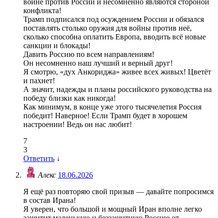
войне против России и несомненно являются стороной
конфликта!
Трамп подписался под осуждением России и обязался
поставлять столько оружия для войны против неё,
сколько способна оплатить Европа, вводить всё новые
санкции и блокады!
Давить Россию по всем направлениям!
Он несомненно наш лучший и верный друг!
Я смотрю, «дух Анкориджа» живее всех живых! Цветёт
и пахнет!
А значит, надежды и планы российского руководства на
победу близки как никогда!
Как минимум, в конце уже этого тысячелетия Россия
победит! Наверное! Если Трамп будет в хорошем
настроении! Ведь он нас любит!
7
3
Ответить
↓
Алекс
18.06.2026
Я ещё раз повторяю свой призыв — давайте попросимся
в состав Ирана!
Я уверен, что большой и мощный Иран вполне легко
защитит маленькую и беззащитную Россию от