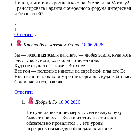
Попов, а что так скромненько о налёте зели на Москву?
Транслировать Гаранта с очередного форума интересней
и безопасней?
2
1
Ответить
↓
Кристобаль Хозевич Хунта
18.06.2026
Зы — исконная земля каганата — любая земля, куда хоть
раз ступала, нога, хоть одного зелёнкина.
Куда не ступала — тоже всё ихнее.
Все гои — полезные идиоты на еврейской планете Ёс.
Носители неплохих внутренних органов, куда ж без нас.
С чем вас и поздравляю.
Ответить
↓
Добрый Эх
18.06.2026
Не сучи лапками без меры …. на каждую руху
бывает проруха . Кто то из этих » семитов »
обязательно провалится … эти уроды
перегрызутся между собой даже в могиле …