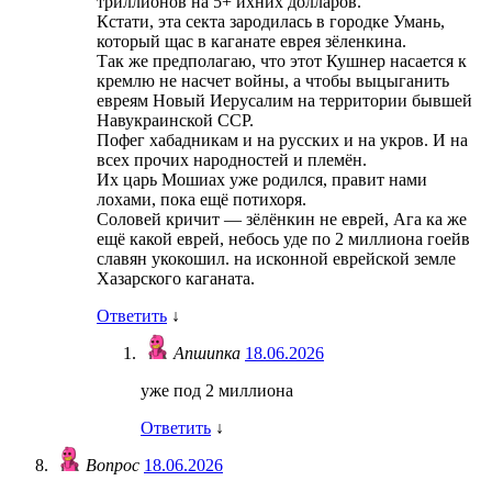
триллионов на 5+ ихних долларов.
Кстати, эта секта зародилась в городке Умань,
который щас в каганате еврея зёленкина.
Так же предполагаю, что этот Кушнер насается к
кремлю не насчет войны, а чтобы выцыганить
евреям Новый Иерусалим на территории бывшей
Навукраинской ССР.
Пофег хабадникам и на русских и на укров. И на
всех прочих народностей и племён.
Их царь Мошиах уже родился, правит нами
лохами, пока ещё потихоря.
Соловей кричит — зёлёнкин не еврей, Ага ка же
ещё какой еврей, небось уде по 2 миллиона гоейв
славян укокошил. на исконной еврейской земле
Хазарского каганата.
Ответить
↓
Апшипка
18.06.2026
уже под 2 миллиона
Ответить
↓
Вопрос
18.06.2026