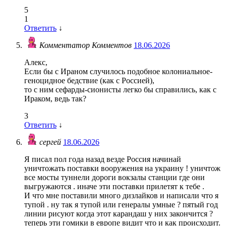
5
1
Ответить
↓
Комментатор Комментов
18.06.2026
Алекс,
Если бы с Ираном случилось подобное колониальное-
геноцидное бедствие (как с Россией),
то с ним сефарды-сионисты легко бы справились, как с
Ираком, ведь так?
3
Ответить
↓
сергей
18.06.2026
Я писал пол года назад везде Россия начинай
уничтожать поставки вооружения на украину ! уничтож
все мосты туннели дороги вокзалы станции где они
выгружаются . иначе эти поставки прилетят к тебе .
И что мне поставили много дизлайков и написали что я
тупой . ну так я тупой или генералы умные ? пятый год
линии рисуют когда этот карандаш у них закончится ?
теперь эти гомики в европе видит что и как происходит.