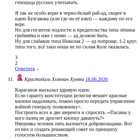
геноцида русских учитывать.
Я так не особо верю в черно-белый рай-ад, скорее в
идею Булгакова (или где он её взял) — каждому по его
вере.
Но для гигантов подлости и предательства типа лёнина
гробачёва и иже с ними — ад должон быть.
Ну для слабаков типа Николая 2 — ад попроще, 1-2 круг,
типа того, всё таки ноша не по силам Коле оказалась.
3
2
Ответить
↓
Кристобаль Хозевич Хунта
18.06.2026
Караганов высказал здравую идею.
Если гаранту конституции религия мешает красные
кнопки надаливать, пожно просто передать управление
войной генералу полковнику+.
Построить всех в две шеренги и спросить -«Пасаны у
кого палец не дрогнет кнопку давануть?»
Нверняка человек пять вызовется добровольцами. Вот
из них и создать решающий совет по принципу
голосуем большинством.