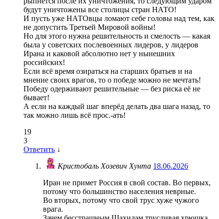
рыпнется после их уничтожения, то следующим ударом
будут уничтожены все столицы стран НАТО!
И пусть уже НАТОвцы ломают себе головы над тем, как
не допустить Третьей Мировой войны!
Но для этого нужна решительность и смелость — какая
была у советских послевоенных лидеров, у лидеров
Ирана и каковой абсолютно нет у нынешних
российских!
Если всё время озираться на старших братьев и на
мнение своих врагов, то о победе можно не мечтать!
Победу одерживают решительные — без риска её не
бывает!
А если на каждый шаг вперёд делать два шага назад, то
так можно лишь всё прос.-ать!
19
3
Ответить
↓
Кристобаль Хозевич Хунта
18.06.2026
Иран не примет Россия в свой состав. Во первых,
потому что большинство населения неврные.
Во вторых, потому что свой трус хуже чужого
врага.
Зачем бесстрашным Шахидам трусливая хрюшка,