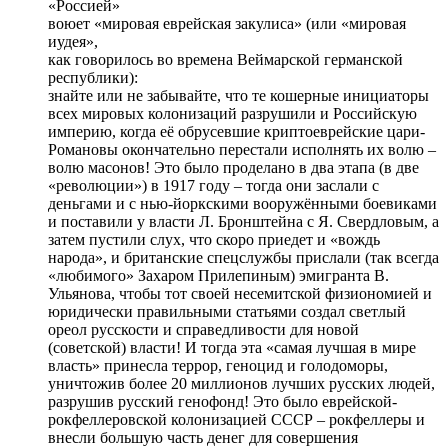
«Россией»
воюет «мировая еврейская закулиса» (или «мировая
иудея»,
как говорилось во времена Веймарской германской
республики):
знайте или не забывайте, что те кошерные инициаторы
всех мировых колонизаций разрушили и Российскую
империю, когда её обрусевшие криптоеврейские цари-
Романовы окончательно перестали исполнять их волю –
волю масонов! Это было проделано в два этапа (в две
«революции») в 1917 году – тогда они заслали с
деньгами и с нью-йоркскими вооружёнными боевиками
и поставили у власти Л. Бронштейна с Я. Свердловым, а
затем пустили слух, что скоро приедет и «вождь
народа», и британские спецслужбы прислали (так всегда
«любимого» Захаром Прилепиным) эмигранта В.
Ульянова, чтобы тот своей несемитской физиономией и
юридически правильными статьями создал светлый
ореол русскости и справедливости для новой
(советской) власти! И тогда эта «самая лучшая в мире
власть» принесла террор, геноцид и голодоморы,
уничтожив более 20 миллионов лучших русских людей,
разрушив русский генофонд! Это было еврейской-
рокфеллеровской колонизацией СССР – рокфеллеры и
внесли большую часть денег для совершения