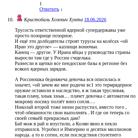
1
Ответить
↓
Кристобаль Хозевич Хунта
18.06.2026
Трусость ответственной ядерной супердержавы уже
просто позорище позорное.
И ещё эти долбодятелы строят турусы на колёсах «ой
Иран это другое» — казлищи вонючьи.
Канещ — другое. У Ирана яйцы у руководства страны
выросли там где у России счщелька.
Разнесли в щепки все пендосские базы в регионе без
всяких ядерных зарядов.
А Россиюшка бедняжеча девочка вся описилась и
хнычет, «ой зачем же мне родичи вс1 это термрядерное
оружие оставили в наследство, я ж такая трусливая,
такая плачу, хнык хнык… плачет девочка с автоматом по
мокрому носику ползёт вниз сопля….
Николай второй тоже нюни распустил, вместо того ,
чтоб обязанности свои выполнять . И где он теперь со
своей семьёй прекрасных дам?
Баб мож в рай и впустили, а Колян явно в пекло
отправился. Угробил и Империю и десятки миллионов
народа. а то и сотни, если последствия столетнего