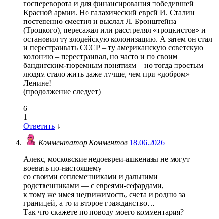
госпереворота и для финансирования победившей
Красной армии. Но галахический еврей И. Сталин
постепенно сместил и выслал Л. Бронштейна
(Троцкого), пересажал или расстрелял «троцкистов» и
остановил ту злодейскую колонизацию. А затем он стал
и перестраивать СССР – ту американскую советскую
колонию – перестраивал, но часто и по своим
бандитским-тюремным понятиям – но тогда простым
людям стало жить даже лучше, чем при «добром»
Ленине!
(продолжение следует)
6
1
Ответить
↓
Комментатор Комментов
18.06.2026
Алекс, московские недоевреи-ашкеназы не могут
воевать по-настоящему
со своими соплеменниками и дальними
родственниками — с евреями-сефардами,
к тому же имея недвижимость, счета и родню за
границей, а то и второе гражданство…
Так что скажете по поводу моего комментария?