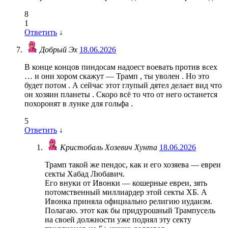
8
1
Ответить
↓
Добрый Эх
18.06.2026
В конце концов пиндосам надоест воевать против всех
… и они хором скажут — Трамп , ты уволен . Но это
будет потом . А сейчас этот глупый дятел делает вид что
он хозяин планеты . Скоро всё то что от него останется
похоронят в лунке для гольфа .
5
Ответить
↓
Кристобаль Хозевич Хунта
18.06.2026
Трамп такой же пендос, как и его хозяева — евреи
секты Хабад Любавич.
Его внуки от Ивонки — кошерные евреи, зять
потомственный миллиардер этой секты ХБ. А
Ивонка приняла официально религию иудаизм.
Полагаю. этот как бы придурошный Трампусель
на своей должности уже поднял эту секту