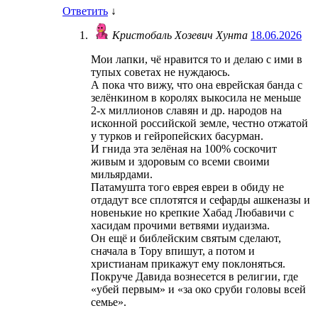
Ответить
↓
Кристобаль Хозевич Хунта
18.06.2026
Мои лапки, чё нравится то и делаю с ими в
тупых советах не нуждаюсь.
А пока что вижу, что она еврейская банда с
зелёнкином в королях выкосила не меньше
2-х миллионов славян и др. народов на
исконной российской земле, честно отжатой
у турков и гейропейских басурман.
И гнида эта зелёная на 100% соскочит
живым и здоровым со всеми своими
мильярдами.
Патамушта того еврея евреи в обиду не
отдадут все сплотятся и сефарды ашкеназы и
новенькие но крепкие Хабад Любавичи с
хасидам прочими ветвями иудаизма.
Он ещё и библейским святым сделают,
сначала в Тору впишут, а потом и
христианам прикажут ему поклоняться.
Покруче Давида вознесется в религии, где
«убей первым» и «за око сруби головы всей
семье».