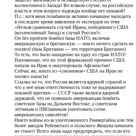
коллективного Запада! Во всяком случае, на российскую
власть в этом вопросе надежды вообще нет никакой!
П.с.: хотя меня позабавили активно начавшие выходить
в последнее время заявления от експердов на тему
«Нельзя сравнивать случай Ирана, победившего США
(коллективный Запад) и случай России!».
Он без проблем бомбил базы НАТО, включая
американскую и британскую — никто ничего сделать не
посмел! (база Британии — это территория Британии)
То есть, это было нападение на одну из стран НАТО!
Напоминаю, что по этой формальной причине США
напали на Ирак и оккупировали Афганистан!
Сейчас же, никто из «союзников» США на Иран не
посмел напасть!
Ссылка на то, что Россия является ядерной страной и
что у неё иная ответственность тоже не выдерживает
никакой критики — СССР также являлся ядерной
державой, что не помешало американцам бомбить
советские базы на Дальнем Востоке, а советским
лётчикам и ПВОшникам уничтожать сотни
американских самолётов!
Никто войны из-за уничтоженного Раммштайна или тем
более заводов Рейнметалл и польского Жешува начинать
не станет! Всего лишь надо предупредить, что если кто