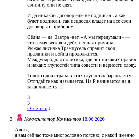
свинину они не едят.
И да никакой договор ещё не подписан , а как
будет подписан, так пендосня кладёт на все свои
договоры с прибором.
Сёдня — да, Завтра -нет. «А мы передумали» —
это самая веская и действенная причина.
Рыжая лисичка Трампусель справит свои
праздники и война продолжится.
Международная политика, где нет никаких правил
и накаих глупостей типа совести и верности слову.
Только одна страна в этих глупостях барахтается.
Отгпдайте как называется. На Р начинается на я
заканчивается….
3
3
Ответить
↓
Комментатор Комментов
18.06.2026
Алекс,
я вам сейчас тоже многословно поясню, с какой именно