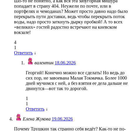
Шо-то не понятно, а как вся эта забугорная мишура
попадает в страну 404. Неужели по почте, или в
портфелях и чемоданах? Может просто давно надо было
перекрыть пути доставки, ведь чтобы перекрыть поток
воды, надо просто заткнуть дырку пробкой! А то всех
«великих» гостей радостно встречают на киевском
вокзале!
4
1
Ответить
↓
валентин
18.06.2026
Георгий! Конечно можно все сделать! Но ведь до
сих пор, не завоевана Малая Токмачка. Более 1000
дней мучимся с ней, а без взятия ее дела дальше не
двинутся—вот так то дорогой.
1
1
Ответить
↓
Елена Жукова
19.06.2026
Почему Трушкин так странно себя ведёт? Как-то не по-