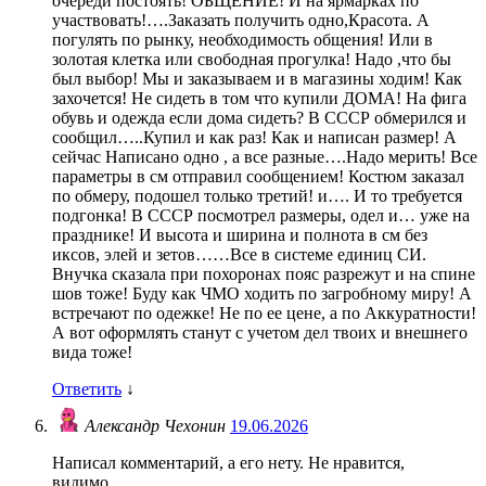
очереди постоять! ОБЩЕНИЕ! И на ярмарках по
участвовать!….Заказать получить одно,Красота. А
погулять по рынку, необходимость общения! Или в
золотая клетка или свободная прогулка! Надо ,что бы
был выбор! Мы и заказываем и в магазины ходим! Как
захочется! Не сидеть в том что купили ДОМА! На фига
обувь и одежда если дома сидеть? В СССР обмерился и
сообщил…..Купил и как раз! Как и написан размер! А
сейчас Написано одно , а все разные….Надо мерить! Все
параметры в см отправил сообщением! Костюм заказал
по обмеру, подошел только третий! и…. И то требуется
подгонка! В СССР посмотрел размеры, одел и… уже на
празднике! И высота и ширина и полнота в см без
иксов, элей и зетов……Все в системе единиц СИ.
Внучка сказала при похоронах пояс разрежут и на спине
шов тоже! Буду как ЧМО ходить по загробному миру! А
встречают по одежке! Не по ее цене, а по Аккуратности!
А вот оформлять станут с учетом дел твоих и внешнего
вида тоже!
Ответить
↓
Александр Чехонин
19.06.2026
Написал комментарий, а его нету. Не нравится,
видимо…