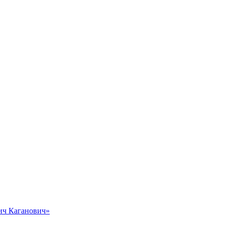
вич Каганович»