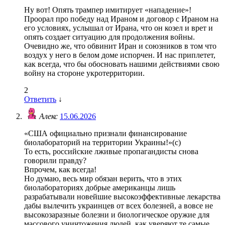
Ну вот! Опять трампер имитирует «нападение»!
Проорал про победу над Ираном и договор с Ираном на
его условиях, услышал от Ирана, что он козел и врет и
опять создает ситуацию для продолжения войны.
Очевидно же, что обвинит Иран и союзников в том что
воздух у него в белом доме испорчен. И нас приплетет,
как всегда, что бы обосновать нашими действиями свою
войну на стороне укротерритории.
2
Ответить
↓
Алекс
15.06.2026
«США официально признали финансирование
биолабораторий на территории Украины!»(с)
То есть, российские лживые пропагандисты снова
говорили правду?
Впрочем, как всегда!
Но думаю, весь мир обязан верить, что в этих
биолабораториях добрые американцы лишь
разрабатывали новейшие высокоэффективные лекарства
дабы вылечить украинцев от всех болезней, а вовсе не
высокозаразные болезни и биологическое оружие для
массового уничтожения людей, как уверяют те самые