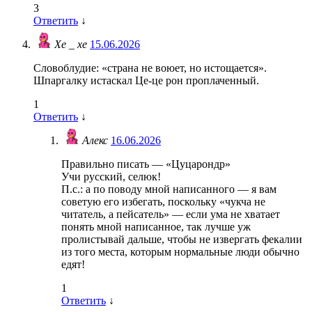
3
Ответить
↓
Хе _ хе
15.06.2026
Словоблудие: «страна не воюет, но истощается».
Шпаргалку истаскал Це-це рон проплаченный.
1
Ответить
↓
Алекс
16.06.2026
Правильно писать — «Цуцарондр»
Учи русский, селюк!
П.с.: а по поводу мной написанного — я вам
советую его избегать, поскольку «чукча не
читатель, а пейсатель» — если ума не хватает
понять мной написанное, так лучше уж
пролистывай дальше, чтобы не извергать фекалии
из того места, которым нормальные люди обычно
едят!
1
Ответить
↓