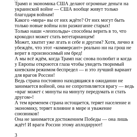
Трамп и экономика США делают огромные деньги на
украинской войне — США вообще живут только
благодаря войнам!
Какого «мира» вы от них ждёте? От них могут быть
только новые войны или разжигание старых!
Только наши «леопольды» способны верить в то, что
крокодил может стать вегетарианцем!
Может, хватит уже лгать и себе и другим? Хотя, лично я
убеждён, что этот «коммерсант» реально ни на грош не
верит в произносимый им бред!
А мы всё ждём, когда Трамп нас снова полюбит и когда
у Европы откроются глаза чтобы увидеть творимый
киевским режимом беспредел — и это лучший вариант
для врагов России!
Ведь страна постоянно находящаяся в ожидании не
занимается войной, она не сопротивляется врагу — ведь
«враг может с минуты на минуту передумать и стать
другом»!
А тем временем страна истощается, теряет население и
экономику, теряет влияние в мире и уважение
союзников!
Она не занимается достижением Победы — она лишь
ждёт! И враги России этому аплодируют!
3