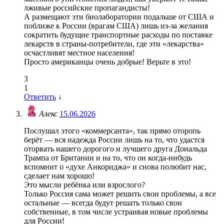
лживые российские пропагандисты!
А размещают эти биолаборатории подальше от США и
поближе к России (врагам США) лишь из-за желания
сократить будущие транспортные расходы по поставке
лекарств в страны-потребители, где эти «лекарства»
осчастливят местное населения!
Просто американцы очень добрые! Верьте в это!
3
1
Ответить
↓
Алекс
15.06.2026
Послушал этого «коммерсанта», так прямо оторопь
берёт — вся надежда России лишь на то, что удастся
оторвать нашего дорогого и лучшего друга Дональда
Трампа от Британии и на то, что он когда-нибудь
вспомнит о «духе Анкориджа» и снова полюбит нас,
сделает нам хорошо!
Это мысли ребёнка или взрослого?
Только Россия сама может решить свои проблемы, а все
остальные — всегда будут решать только свои
собственные, в том числе устраивая новые проблемы
для России!