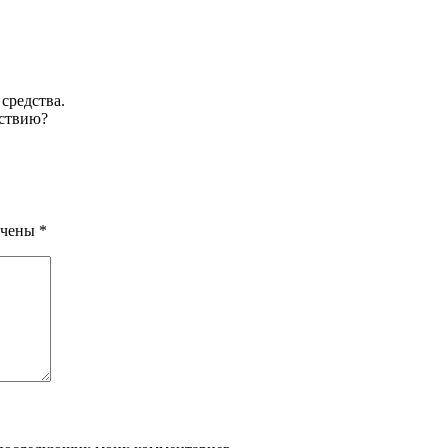
средства.
йствию?
ечены
*