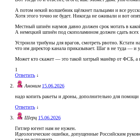
А потом некий волшебник щёлкнет пальцами и все русск
Хотя этого точно не будет. Никогда не оживали и вот опят
Местный шпиён наумов давно должен срок мотать в како
А немецкий шпиён под скополамином должен сдать всех к
Устроили трибуны для врагов, смотреть рвотно. Кстати на
что им директор канала приказывает. Шаг в не туда — и у
Может кто скажет — это такой хитрый манёвр от ФСБ, а 
1
Ответить
↓
Аноним
15.06.2026
надо копить ракеты и дроны, дополнительно для помощи
Ответить
↓
Шерц
15.06.2026
Гитлер югент нам не нужен.
Идеологические ошибки, допущенные Российским руков
уже не исправить.