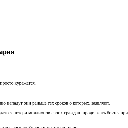
тария
просто куражатся.
о нападут они раньше тех сроков о которых. заявляют.
жидаться потери миллионов своих граждан. продолжать боятся пр
т западенскую Европку, но это не точно.