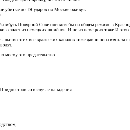
ие убитые до ТЯ ударов по Москве оживут.
ь.
й-нибуть Полярной Сове или хотя бы на общем режиме в Красно
ого знает из немецких шпиёнов. И не из немецких тоже И этог
чальство этих все вражеских каналов тоже давно пора взять за в
волят.
по моему это предательство.
 Приднестровью в случае нападения
одством,