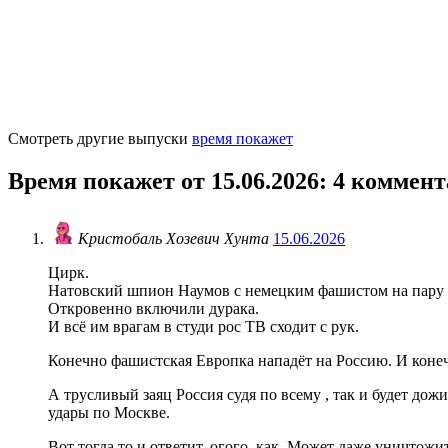
Смотреть другие выпуски
время покажет
Время покажет от 15.06.2026
: 4 коммен
Кристобаль Хозевич Хунта
15.06.2026
Цирк.
Натовский шпион Наумов с немецким фашистом на пару 
Откровенно включили дурака.
И всё им врагам в студи рос ТВ сходит с рук.
Конечно фашистская Европка нападёт на Россию. И конечн
А трусливый заяц Россия судя по всему , так и будет до
удары по Москве.
Вот тогда то и ответит, огого, как. Может даже уничтожи