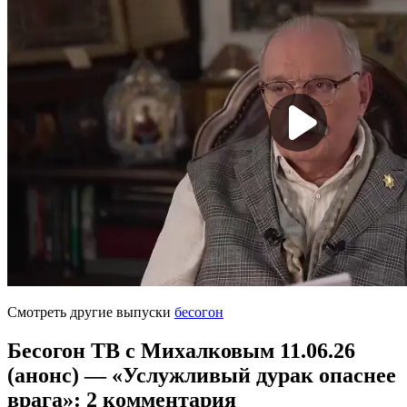
Смотреть другие выпуски
бесогон
Бесогон ТВ с Михалковым 11.06.26
(анонс) — «Услужливый дурак опаснее
врага»
: 2 комментария