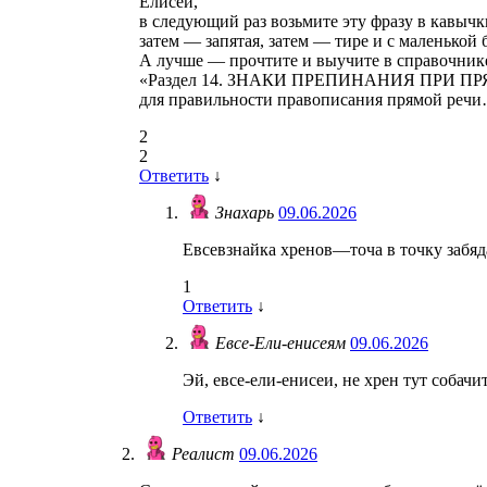
Елисей,
в следующий раз возьмите эту фразу в кавычк
затем — запятая, затем — тире и с маленькой
А лучше — прочтите и выучите в справочнике
«Раздел 14. ЗНАКИ ПРЕПИНАНИЯ ПРИ П
для правильности правописания прямой реч
2
2
Ответить
↓
Знахарь
09.06.2026
Евсевзнайка хренов—точа в точку забяд
1
Ответить
↓
Евсе-Ели-енисеям
09.06.2026
Эй, евсе-ели-енисеи, не хрен тут собачи
Ответить
↓
Реалист
09.06.2026