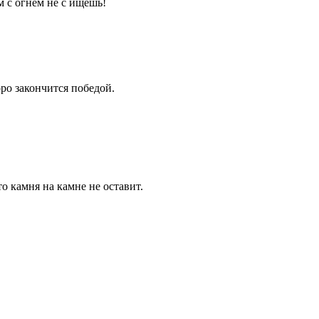
м с огнём не с ищешь!
ро закончится победой.
то камня на камне не оставит.