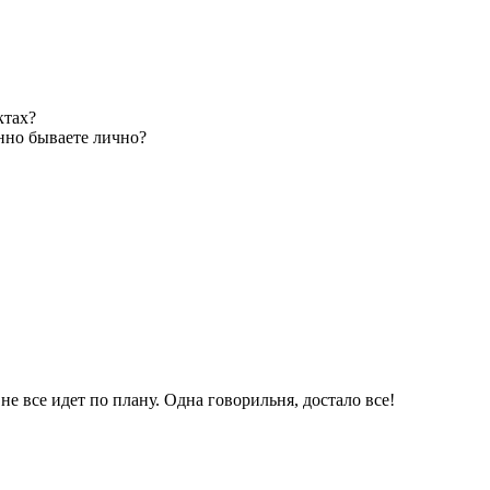
ктах?
нно бываете лично?
е все идет по плану. Одна говорильня, достало все!