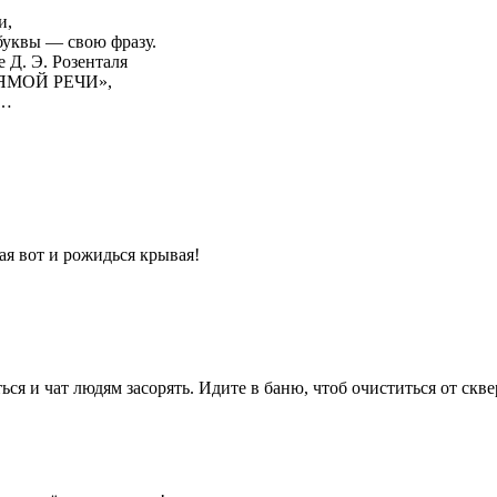
и,
 буквы — свою фразу.
 Д. Э. Розенталя
РЯМОЙ РЕЧИ»,
и…
ая вот и рожидься крывая!
ться и чат людям засорять. Идите в баню, чтоб очиститься от скве