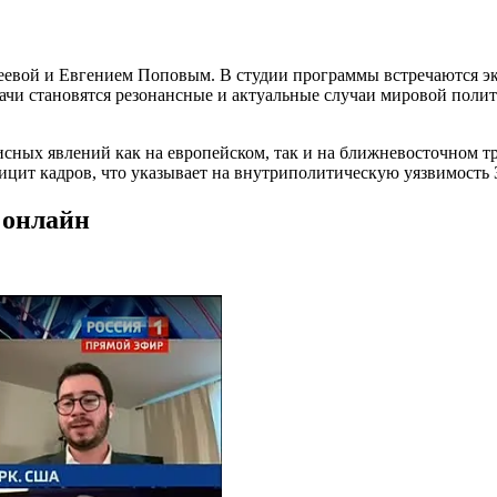
беевой и Евгением Поповым. В студии программы встречаются эк
дачи становятся резонансные и актуальные случаи мировой пол
сных явлений как на европейском, так и на ближневосточном т
цит кадров, что указывает на внутриполитическую уязвимость 
 онлайн