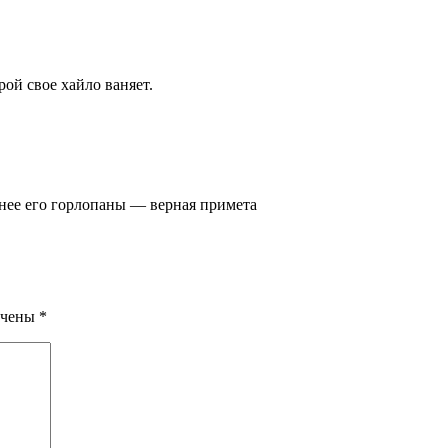
ой свое хайло ваняет.
внее его горлопаны — верная примета
ечены
*