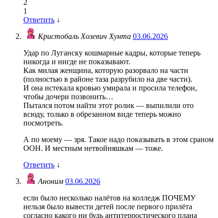
2
1
Ответить
↓
Кристобаль Хозевич Хунта
03.06.2026
Удар по Луганску кошмарные кадры, которые теперь
никогда и нигде не показывают.
Как милая женщина, которую разорвало на части
(полностью в районе таза разрубило на две части).
И она истекала кровью умирала и просила телефон,
чтобы дочери позвонить…
Пытался потом найти этот ролик — выпилили ото
всюду, только в обрезанном виде теперь можно
посмотреть.
А по моему — зря. Такое надо показывать в этом сраном
ООН. И местным нетвойняшкам — тоже.
Ответить
↓
Аноним
03.06.2026
если было несколько налётов на колледж ПОЧЕМУ
нельзя было вывести детей после первого прилёта
согласно какого ни будь антитерростического плана