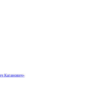
вич Каганович»