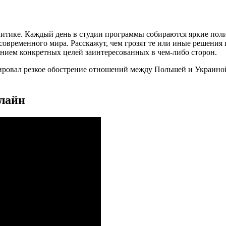
литике. Каждый день в студии программы собираются яркие пол
временного мира. Расскажут, чем грозят те или иные решения гл
занием конкретных целей заинтересованных в чем-либо сторон.
цировал резкое обострение отношений между Польшей и Украин
нлайн