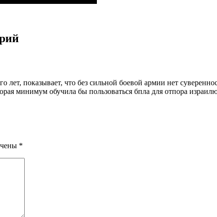
арий
го лет, показывает, что без сильной боевой армии нет суверенн
орая минимум обучила бы пользоваться бпла для отпора израилю, 
ечены
*