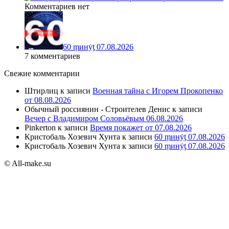
Комментариев нет
60 ṃинẏƫ 07.08.2026
7 комментариев
Свежие комментарии
Штирлиц
к записи
Военная тайна с Игорем Прокопенко
от 08.08.2026
Обычный россиянин - Строителев Денис
к записи
Вечер с Владимиром Соловьёвым 06.08.2026
Pinkerton
к записи
Время покажет от 07.08.2026
Кристобаль Хозевич Хунта
к записи
60 ṃинẏƫ 07.08.2026
Кристобаль Хозевич Хунта
к записи
60 ṃинẏƫ 07.08.2026
© All-make.su