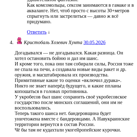
Как комсомольцы, сексом занимаются в гамаке и в
акваланге. Нет, чтоб просто с высоты 30+метров
спрыгнуть или застрелиться — давно ж всё
придумано.
Ответить
↓
Кристобаль Хозевич Хунта
30.05.2026
Догадывался — не догадывался. Какая разница. Он
хотел остановить бойню и дал им шанс.
И кроме того, пока они там собирали силы, Россия тоже
не спала на печи, а создавала новые виды ракет и др.
оружия, и масштабировала их производства.
Примитивные какие то оценки «включил дурака».
Никто не знает наперёд будущего, и какие ппланы
копошаться в головах противника.
У укробесов был шанс сохранить своё укробесовское
государство после минских соглашений, они им не
воспользовались.
Теперь такого шанса нет. бандеровщина будет
уничтожена вместе с бандеровцами. А Навукраинские
территории вернутся в состав России.
Чё бы там не кудахтали укогейропейские курочки.