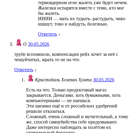
термоядерном огне жалеть уже будет нечем.
Жалелки испарятся вместе с теми, кто мог
бы жалеть.
ИИИИ … мать их тудыть- растудыть, чиво
ишшут, тово и найдуть, болезныи.
Ответить
↓
О
30.05.2026
трубе вспомнили, компенсации рейх хочет за неё с
чешуйчатых, жрать то не на что
Ответить
↓
Кристобаль Хозевич Хунта
30.05.2026
Есть на что. Только продуктовый магаз
закрывается. Деньгами. хоть бумажными, хоть
компьютерными — не наешься.
Эти шизики ещё и от российских удобрений
решили отказаться.
Сложный, очень сложный и мучительный, к тому
же, способ самоубийства себе придумывают.
Даже интересно наблюдать за полётом их
удивительной фантазии.