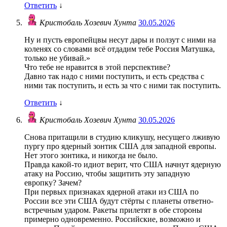
Ответить
↓
Кристобаль Хозевич Хунта
30.05.2026
Ну и пусть европейцвы несут дары и ползут с ними на
коленях со словами всё отдадим тебе Россия Матушка,
только не убивай.»
Что тебе не нравится в этой перспективе?
Давно так надо с ними поступить, и есть средства с
ними так поступить, и есть за что с ними так поступить.
Ответить
↓
Кристобаль Хозевич Хунта
30.05.2026
Снова притащили в студию кликушу, несущего лживую
пургу про ядерный зонтик США для западной европы.
Нет этого зонтика, и никогда не было.
Правда какой-то идиот верит, что США начнут ядерную
атаку на Россию, чтобы защитить эту западную
европку? Зачем?
При первых признаках ядерной атаки из США по
России все эти США будут стёрты с планеты ответно-
встречным ударом. Ракеты прилетят в обе стороны
примерно одновременно. Российские, возможно и