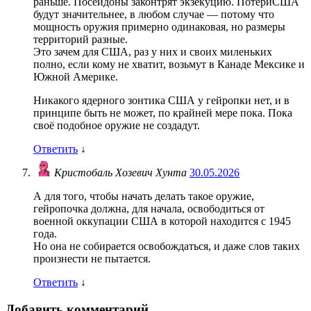
раньше. Посейдоны законтрят экзекуцию. ПотериСША
будут значительнее, в любом случае — потому что
мощность оружия примерно одинаковая, но размеры
территорий разные.
Это зачем для США, раз у них и своих миленьких
полно, если кому не хватит, возьмут в Канаде Мексике и
Южной Америке.
Никакого ядерного зонтика США у гейропки нет, и в
принципе быть не может, по крайней мере пока. Пока
своё подобное оружие не создадут.
Ответить
↓
Кристобаль Хозевич Хунта
30.05.2026
А для того, чтобы начать делать такое оружие,
гейропочка должна, для начала, освободиться от
военной оккупации США в которой находится с 1945
года.
Но она не собирается освобождаться, и даже слов таких
произнести не пытается.
Ответить
↓
Добавить комментарий