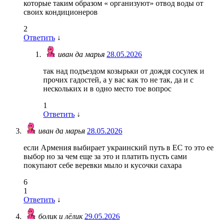
которые таким образом « организуют» отвод воды от
своих кондиционеров
2
Ответить
↓
иван да марья
28.05.2026
так над подъездом козырьки от дождя сосулек и
прочих гадостей, а у вас как то не так, да и с
нескольких и в одно место тое вопрос
1
Ответить
↓
иван да марья
28.05.2026
если Армения выбирает украинский путь в ЕС то это ее
выбор но за чем еще за это и платить пусть сами
покупают себе веревки мыло и кусочки сахара
6
1
Ответить
↓
болик и лёлик
29.05.2026