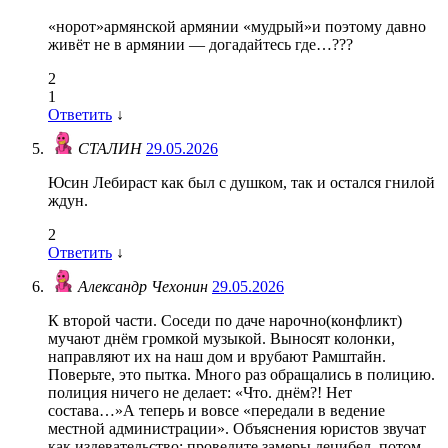
«норот»армянской армянии «мудрый»и поэтому давно
живёт не в армянии — догадайтесь где…???
2
1
Ответить
↓
СТАЛИН
29.05.2026
Юсин Лебираст как был с душком, так и остался гнилой
ждун.
2
Ответить
↓
Александр Чехонин
29.05.2026
К второй части. Соседи по даче нарочно(конфликт)
мучают днём громкой музыкой. Выносят колонки,
направляют их на наш дом и врубают Рамштайн.
Поверьте, это пытка. Много раз обращались в полицию.
полиция ничего не делает: «Что. днём?! Нет
состава…»А теперь и вовсе «передали в ведение
местной администрации». Объяснения юристов звучат
как издевательство: проведите замеры децибел, потом