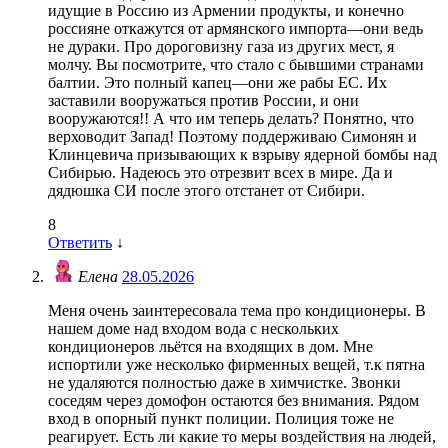
идущие в Россию из Армении продукты, и конечно
россияне откажутся от армянского импорта—они ведь
не дураки. Про дороговизну газа из других мест, я
молчу. Вы посмотрите, что стало с бывшими странами
балтии. Это полный капец—они же рабы ЕС. Их
заставили вооружаться против России, и они
вооружаются!! А что им теперь делать? Понятно, что
верховодит Запад! Поэтому поддерживаю Симонян и
Клинцевича призывающих к взрыву ядерной бомбы над
Сибирью. Надеюсь это отрезвит всех в мире. Да и
дядюшка СИ после этого отстанет от Сибири.
8
Ответить
↓
Елена
28.05.2026
Меня очень заинтересовала тема про кондиционеры. В
нашем доме над входом вода с нескольких
кондиционеров льётся на входящих в дом. Мне
испортили уже несколько фирменных вещей, т.к пятна
не удаляются полностью даже в химчистке. Звонки
соседям через домофон остаются без внимания. Рядом
вход в опорный пункт полиции. Полиция тоже не
реагирует. Есть ли какие то меры воздействия на людей,