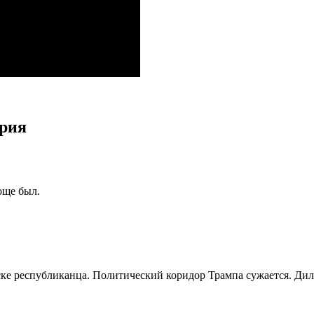
ария
още был.
е республиканца. Политический коридор Трампа сужается. Дил