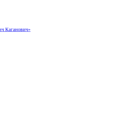
вич Каганович»