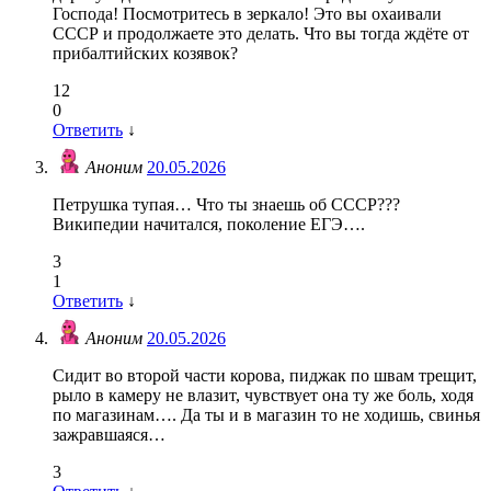
Господа! Посмотритесь в зеркало! Это вы охаивали
СССР и продолжаете это делать. Что вы тогда ждёте от
прибалтийских козявок?
12
0
Ответить
↓
Аноним
20.05.2026
Петрушка тупая… Что ты знаешь об СССР???
Википедии начитался, поколение ЕГЭ….
3
1
Ответить
↓
Аноним
20.05.2026
Сидит во второй части корова, пиджак по швам трещит,
рыло в камеру не влазит, чувствует она ту же боль, ходя
по магазинам…. Да ты и в магазин то не ходишь, свинья
зажравшаяся…
3