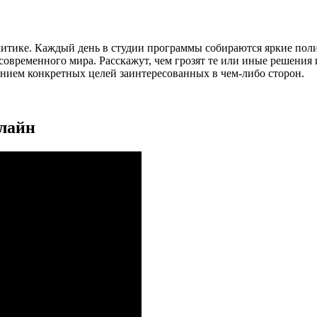
литике. Каждый день в студии программы собираются яркие пол
временного мира. Расскажут, чем грозят те или иные решения гл
занием конкретных целей заинтересованных в чем-либо сторон.
нлайн