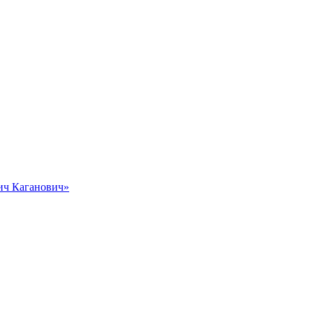
вич Каганович»