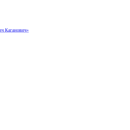
вич Каганович»