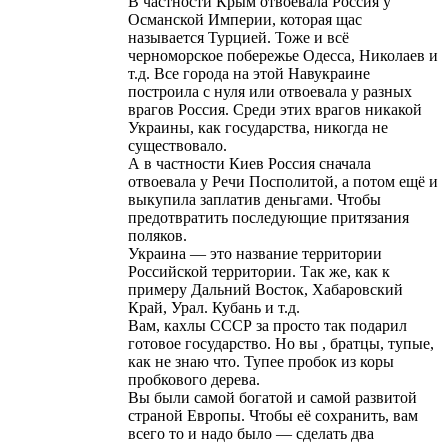
В частности Крым отвоевала Россия у
Османской Империи, которая щас
называется Турцией. Тоже и всё
черноморское побережье Одесса, Николаев и
т.д. Все города на этой Навукраине
построила с нуля или отвоевала у разных
врагов Россия. Среди этих врагов никакой
Украины, как государства, никогда не
существовало.
А в частности Киев Россия сначала
отвоевала у Речи Посполитой, а потом ещё и
выкупила заплатив деньгами. Чтобы
предотвратить последующие притязания
поляков.
Украина — это название территории
Российской территории. Так же, как к
примеру Дальний Восток, Хабаровский
Край, Урал. Кубань и т.д.
Вам, кахлы СССР за просто так подарил
готовое государство. Но вы , братцы, тупые,
как не знаю что. Тупее пробок из коры
пробкового дерева.
Вы были самой богатой и самой развитой
страной Европы. Чтобы её сохранить, вам
всего то и надо было — сделать два