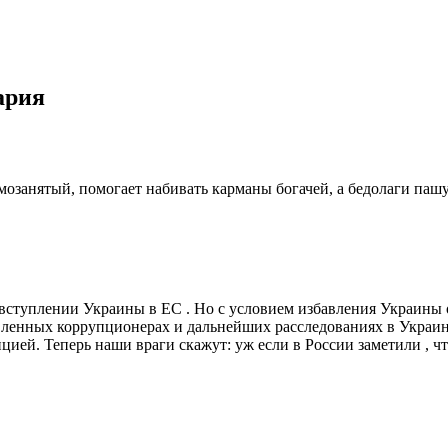
ария
озанятый, помогает набивать карманы богачей, а бедолаги пашут
 вступлении Украины в ЕС . Но с условием избавления Украины 
вленных коррупционерах и дальнейших расследованиях в Украин
ией. Теперь наши враги скажут: уж если в России заметили , ч