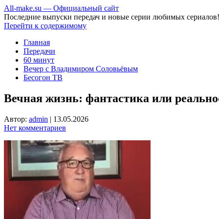
All-make.su — Официальный сайт
Последние выпуски передач и новые серии любимых сериалов
Перейти к содержимому
Главная
Передачи
60 минут
Вечер с Владимиром Соловьёвым
Бесогон ТВ
Вечная жизнь: фантастика или реально
Автор:
admin
|
13.05.2026
Нет комментариев