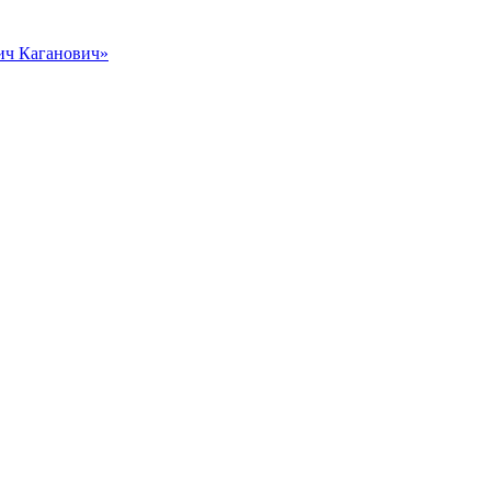
вич Каганович»