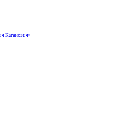
вич Каганович»