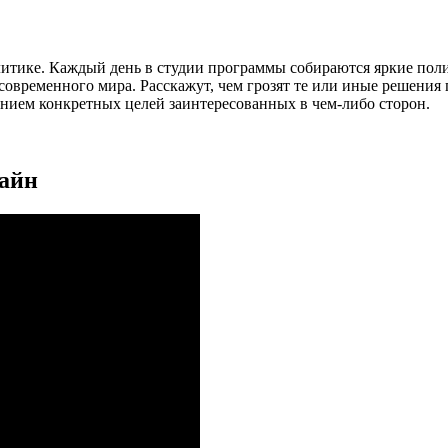
литике. Каждый день в студии программы собираются яркие пол
временного мира. Расскажут, чем грозят те или иные решения гл
занием конкретных целей заинтересованных в чем-либо сторон.
лайн