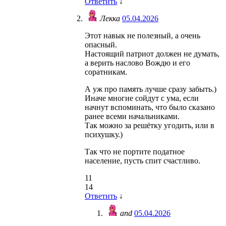
Ответить
↓
Лекка
05.04.2026
Этот навык не полезный, а очень
опасный.
Настоящий патриот должен не думать,
а верить наслово Вождю и его
соратникам.
А уж про память лучше сразу забыть.)
Иначе многие сойдут с ума, если
начнут вспоминать, что было сказано
ранее всеми начальниками.
Так можно за решётку угодить, или в
психушку.)
Так что не портите податное
население, пусть спит счастливо.
11
14
Ответить
↓
and
05.04.2026