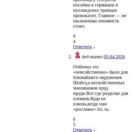
пособии в германии и
нулландских траншах
провокатит. Главное — не
пыльненько ненависть
стоит.
9
4
Ответить
↓
дед пихто
05.04.2026
Ообенно это
«невсойственно» было для
ближайшего окружения
Шойгу,а несвойственных
чиновников пруд
пруди.Вот где раздолье для
плевков.Куда не
плюнь,везде они
«россияне» бл..ть.
6
5
Ответить
↓