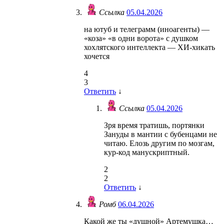
Ссылка
05.04.2026
на ютуб и телеграмм (иноагенты) —
«коза» «в одни ворота» с душком
хохлятского интеллекта — ХИ-хикать
хочется
4
3
Ответить
↓
Ссылка
05.04.2026
Зря время тратишь, портянки
Зануды в мантии с бубенцами не
читаю. Елозь другим по мозгам,
кур-код манускриптный.
2
2
Ответить
↓
Ромб
06.04.2026
Какой же ты «душной» Артемушка…