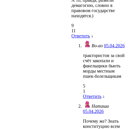
А то, правда, развели
демагогию, словно в
правовом государстве
находятся.)
9
11
Ответить
↓
Во-ао
05.04.2026
трактористов за свой
счёт закопали и
факельщики бьють
морды местным
пшек-болельщикам
5
1
Ответить
↓
Наташа
05.04.2026
Почему же? Знать
конституцию всем