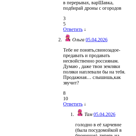
в перерывах, варШавка,
подбирай дроны с огородов
3
5
Ответить
↓
Ольга
05.04.2026
Тебе не понять,свинозадое-
предавать и продавать
несвойственно россиянам.
Думаю , даже твои земляки
поляки наплевали бы на тебя.
Продажная… слышишь,как
звучит?
8
10
Ответить
↓
Там
05.04.2026
голодно в её харчевне
(была посудомойкой в
броннице), теперь на