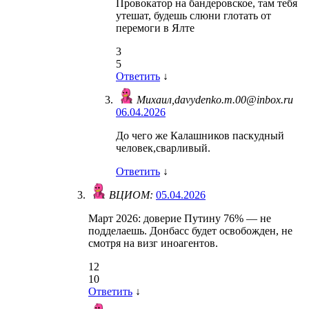
Провокатор на бандеровское, там тебя
утешат, будешь слюни глотать от
перемоги в Ялте
3
5
Ответить
↓
Михаил,davydenko.m.00@inbox.ru
06.04.2026
До чего же Калашников паскудный
человек,сварливый.
Ответить
↓
ВЦИОМ:
05.04.2026
Март 2026: доверие Путину 76% — не
подделаешь. Донбасс будет освобожден, не
смотря на визг иноагентов.
12
10
Ответить
↓