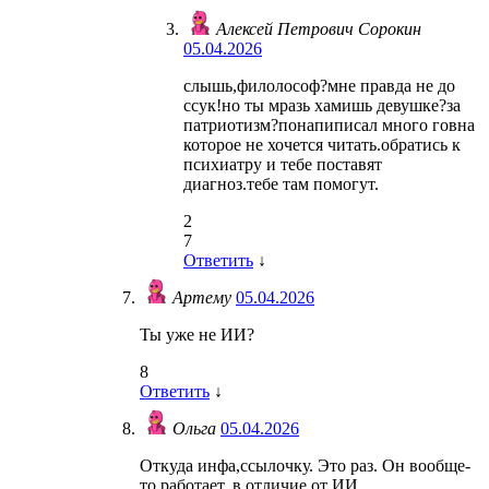
Алексей Петрович Сорокин
05.04.2026
слышь,филолософ?мне правда не до
ссук!но ты мразь хамишь девушке?за
патриотизм?понапиписал много говна
которое не хочется читать.обратись к
психиатру и тебе поставят
диагноз.тебе там помогут.
2
7
Ответить
↓
Артему
05.04.2026
Ты уже не ИИ?
8
Ответить
↓
Ольга
05.04.2026
Откуда инфа,ссылочку. Это раз. Он вообще-
то работает, в отличие от ИИ.