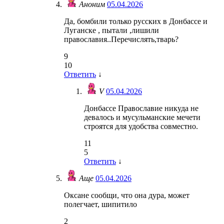
Аноним
05.04.2026
Да, бомбили только русских в Донбассе и
Луганске , пытали ,лишили
православия..Перечислять,тварь?
9
10
Ответить
↓
V
05.04.2026
Донбассе Православие никуда не
девалось и мусульманские мечети
строятся для удобства совместно.
11
5
Ответить
↓
Аще
05.04.2026
Оксане сообщи, что она дура, может
полегчает, шипитило
2