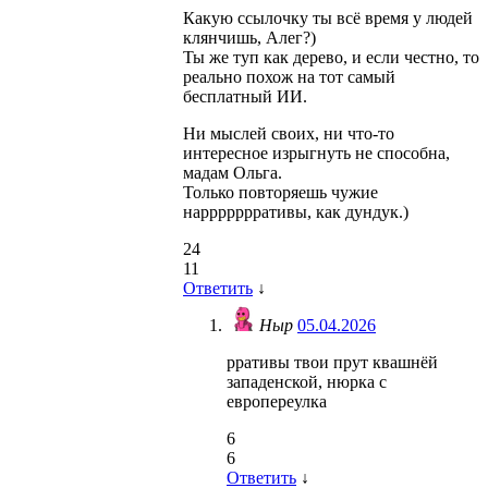
Какую ссылочку ты всё время у людей
клянчишь, Алег?)
Ты же туп как дерево, и если честно, то
реально похож на тот самый
бесплатный ИИ.
Ни мыслей своих, ни что-то
интересное изрыгнуть не способна,
мадам Ольга.
Только повторяешь чужие
наррррррративы, как дундук.)
24
11
Ответить
↓
Ныр
05.04.2026
рративы твои прут квашнёй
западенской, нюрка с
европереулка
6
6
Ответить
↓