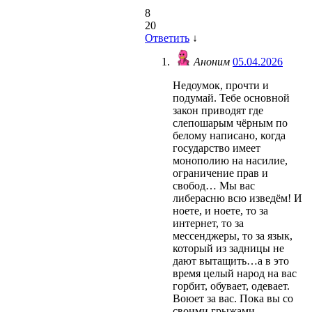
8
20
Ответить
↓
Аноним
05.04.2026
Недоумок, прочти и
подумай. Тебе основной
закон приводят где
слепошарым чёрным по
белому написано, когда
государство имеет
монополию на насилие,
ограничение прав и
свобод… Мы вас
либерасню всю изведём! И
ноете, и ноете, то за
интернет, то за
мессенджеры, то за язык,
который из задницы не
дают вытащить…а в это
время целый народ на вас
горбит, обувает, одевает.
Воюет за вас. Пока вы со
своими грыжами