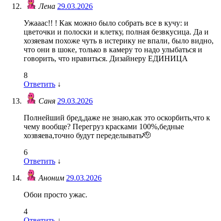
Лена
29.03.2026
Ужааас!! ! Как можно было собрать все в кучу: и
цветочки и полоски и клетку, полная безвкусица. Да и
хозяевам похоже чуть в истерику не впали, было видно,
что они в шоке, только в камеру то надо улыбаться и
говорить, что нравиться. Дизайнеру ЕДИНИЦА
8
Ответить
↓
Саня
29.03.2026
Полнейший бред,даже не знаю,как это оскорбить,что к
чему вообще? Перегруз красками 100%,бедные
хозвяева,точно будут переделывать🫡
6
Ответить
↓
Аноним
29.03.2026
Обои просто ужас.
4
Ответить
↓