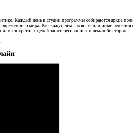
литике. Каждый день в студии программы собираются яркие пол
временного мира. Расскажут, чем грозят те или иные решения гл
занием конкретных целей заинтересованных в чем-либо сторон.
.
нлайн