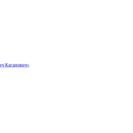
вич Каганович»