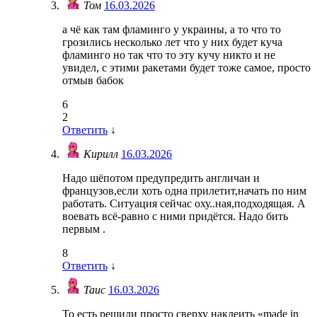
Том
16.03.2026
а чё как там фламинго у украины, а то что то
грозились несколько лет что у них будет куча
фламинго но так что то эту кучу никто и не
увидел, с этими ракетами будет тоже самое, просто
отмыв бабок
6
2
Ответить
↓
Кирилл
16.03.2026
Надо шёпотом предупредить англичан и
французов,если хоть одна прилетит,начать по ним
работать. Ситуация сейчас оху..ная,подходящая. А
воевать всё-равно с ними придётся. Надо бить
первым .
8
Ответить
↓
Таис
16.03.2026
То есть решили просто сверху наклеить «made in