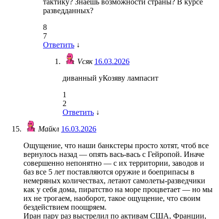
тактику? Знаешь возможности страны? В курсе
разведданных?
8
7
Ответить
↓
Vсяк
16.03.2026
диванный уКозяву лампасит
1
2
Ответить
↓
Майкл
16.03.2026
Ощущение, что наши банкстеры просто хотят, чтоб все
вернулось назад — опять вась-вась с Гейропой. Иначе
совершенно непонятно — с их территории, заводов и
баз все 5 лет поставляются оружие и боеприпасы в
немеряных количествах, летают самолеты-разведчики
как у себя дома, пиратство на море процветает — но мы
их не трогаем, наоборот, такое ощущение, что своим
бездействием поощряем.
Иран пару раз выстрелил по активам США, Франции,