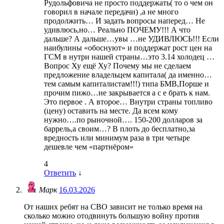
Рудольфовича не просто поддержать( то о чем он
говорил в начале передачи) ,а не много
продолжить… И задать вопросы наперед… Не
удивлюсь,но… Реально ПОЧЕМУ!!! А что
дальше? А дальше…увы …не УДИВЛЮСЬ!!! Если
наибулины «обоснуют» и поддержат рост цен на
ГСМ в нутри нашей страны…это 3.14 холодец …
Вопрос Ху ещё Ху? Почему мы не сделаем
предложение владельцем капитала( да именно…
тем самым капиталистам!!!) типа БМВ,Порше и
прочим пижо…не закрывается а с е брать к нам.
Это первое . А второе… Внутри страны топливо
(цену) оставить на месте. Да всем кому
нужно….по рыночной…. 150-200 долларов за
баррель,а своим…? В плоть до бесплатно,за
вредность или минимум раза в три четыре
дешевле чем «партнёром»
4
Ответить
↓
Марк
16.03.2026
От наших ребят на СВО зависит не только время на
сколько можно отодвинуть большую войну против