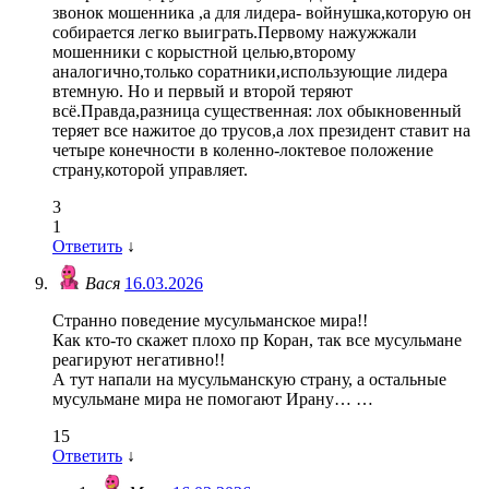
звонок мошенника ,а для лидера- войнушка,которую он
собирается легко выиграть.Первому нажужжали
мошенники с корыстной целью,второму
аналогично,только соратники,использующие лидера
втемную. Но и первый и второй теряют
всё.Правда,разница существенная: лох обыкновенный
теряет все нажитое до трусов,а лох президент ставит на
четыре конечности в коленно-локтевое положение
страну,которой управляет.
3
1
Ответить
↓
Вася
16.03.2026
Странно поведение мусульманское мира!!
Как кто-то скажет плохо пр Коран, так все мусульмане
реагируют негативно!!
А тут напали на мусульманскую страну, а остальные
мусульмане мира не помогают Ирану… …
15
Ответить
↓