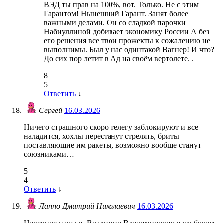
ВЭД ты прав на 100%, вот. Только. Не с этим
Гарантом! Нынешний Гарант. Занят более
важными делами. Он со сладкой парочки
Набиуллиной добивает экономику России А без
его решения все твои прожекты к сожалению не
выполнимы. Был у нас одинтакой Вагнер! И что?
До сих пор летит в Ад на своём вертолете. .
8
5
Ответить
↓
Сергей
16.03.2026
Ничего страшного скоро телегу заблокируют и все
наладится, хохлы перестанут стрелять, бриты
поставляющие им ракеты, возможно вообще станут
союзниками…
5
4
Ответить
↓
Лаппо Дмитрий Николаевич
16.03.2026
Наверное наш ув. Владимир Владимирович в глубоком