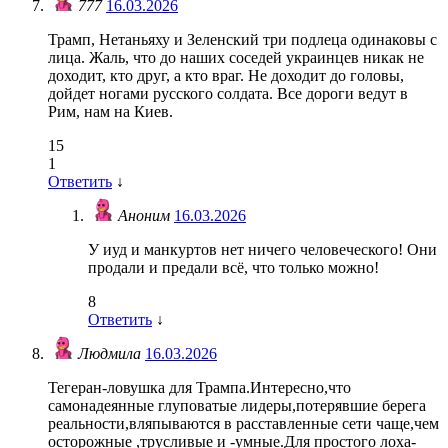
777
16.03.2026
Трамп, Нетаньяху и Зеленский три подлеца одинаковы с
лица. Жаль, что до наших соседей украинцев никак не
доходит, кто друг, а кто враг. Не доходит до головы,
дойдет ногами русского солдата. Все дороги ведут в
Рим, нам на Киев.
15
1
Ответить
↓
Аноним
16.03.2026
У иуд и манкуртов нет ничего человеческого! Они
продали и предали всё, что только можно!
8
Ответить
↓
Людмила
16.03.2026
Тегеран-ловушка для Трампа.Интересно,что
самонадеянные глуповатые лидеры,потерявшие берега
реальности,вляпываются в расставленные сети чаще,чем
осторожные ,трусливые и -умные.Для простого лоха-