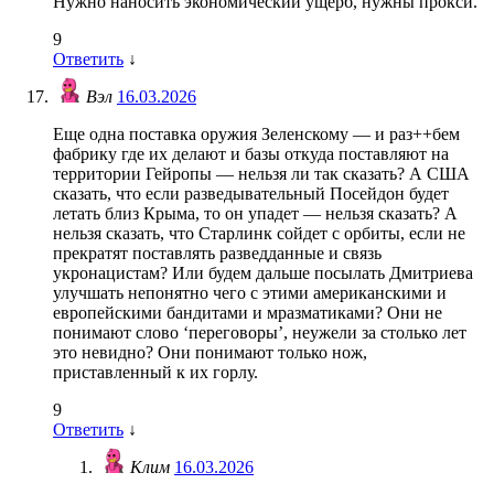
Нужно наносить экономический ущерб, нужны прокси.
9
Ответить
↓
Вэл
16.03.2026
Еще одна поставка оружия Зеленскому — и раз++бем
фабрику где их делают и базы откуда поставляют на
территории Гейропы — нельзя ли так сказать? А США
сказать, что если разведывательный Посейдон будет
летать близ Крыма, то он упадет — нельзя сказать? А
нельзя сказать, что Старлинк сойдет с орбиты, если не
прекратят поставлять разведданные и связь
укронацистам? Или будем дальше посылать Дмитриева
улучшать непонятно чего с этими американскими и
европейскими бандитами и мразматиками? Они не
понимают слово ‘переговоры’, неужели за столько лет
это невидно? Они понимают только нож,
приставленный к их горлу.
9
Ответить
↓
Клим
16.03.2026