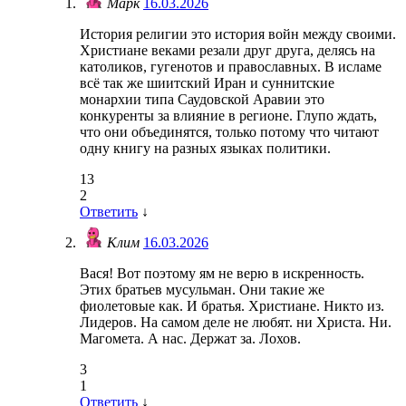
Марк
16.03.2026
История религии это история войн между своими.
Христиане веками резали друг друга, делясь на
католиков, гугенотов и православных. В исламе
всё так же шиитский Иран и суннитские
монархии типа Саудовской Аравии это
конкуренты за влияние в регионе. Глупо ждать,
что они объединятся, только потому что читают
одну книгу на разных языках политики.
13
2
Ответить
↓
Клим
16.03.2026
Вася! Вот поэтому ям не верю в искренность.
Этих братьев мусульман. Они такие же
фиолетовые как. И братья. Христиане. Никто из.
Лидеров. На самом деле не любят. ни Христа. Ни.
Магомета. А нас. Держат за. Лохов.
3
1
Ответить
↓