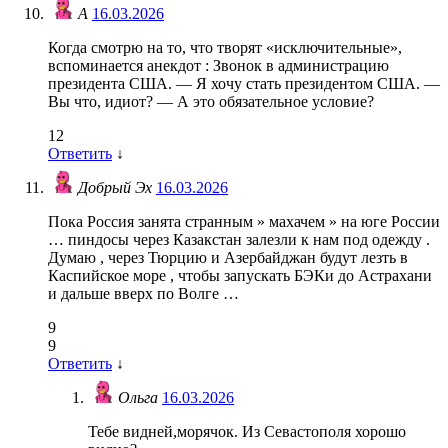
А
16.03.2026
Когда смотрю на то, что творят «исключительные»,
вспоминается анекдот : Звонок в администрацию
президента США. — Я хочу стать президентом США. —
Вы что, идиот? — А это обязательное условие?
12
Ответить
↓
Добрый Эх
16.03.2026
Пока Россия занята странным » махачем » на юге России
… пиндосы через Казакстан залезли к нам под одежду .
Думаю , через Тюрцию и Азербайджан будут лезть в
Каспийское море , чтобы запускать БЭКи до Астрахани
и дальше вверх по Волге …
9
9
Ответить
↓
Ольга
16.03.2026
Тебе видней,морячок. Из Севастополя хорошо