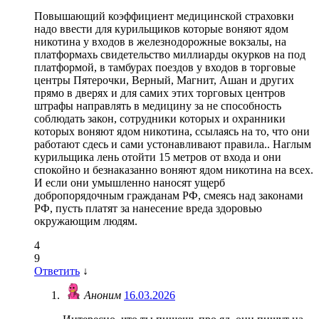
Повышающий коэффициент медицинской страховки
надо ввести для курильщиков которые воняют ядом
никотина у входов в железнодорожные вокзалы, на
платформахь свидетельство миллиарды окурков на под
платформой, в тамбурах поездов у входов в торговые
центры Пятерочки, Верный, Магнит, Ашан и других
прямо в дверях и для самих этих торговых центров
штрафы направлять в медицину за не способность
соблюдать закон, сотрудники которых и охранники
которых воняют ядом никотина, ссылаясь на то, что они
работают сдесь и сами устонавливают правила.. Наглым
курильщика лень отойти 15 метров от входа и они
спокойно и безнаказанно воняют ядом никотина на всех.
И если они умышленно наносят ущерб
добропорядочным гражданам РФ, смеясь над законами
РФ, пусть платят за нанесение вреда здоровью
окружающим людям.
4
9
Ответить
↓
Аноним
16.03.2026