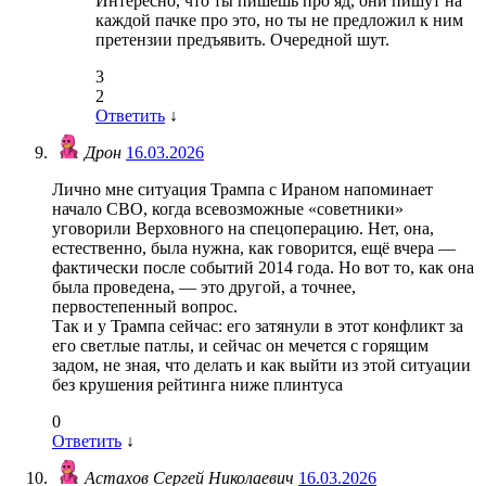
Интересно, что ты пишешь про яд, они пишут на
каждой пачке про это, но ты не предложил к ним
претензии предъявить. Очередной шут.
3
2
Ответить
↓
Дрон
16.03.2026
Лично мне ситуация Трампа с Ираном напоминает
начало СВО, когда всевозможные «советники»
уговорили Верховного на спецоперацию. Нет, она,
естественно, была нужна, как говорится, ещё вчера —
фактически после событий 2014 года. Но вот то, как она
была проведена, — это другой, а точнее,
первостепенный вопрос.
​Так и у Трампа сейчас: его затянули в этот конфликт за
его светлые патлы, и сейчас он мечется с горящим
задом, не зная, что делать и как выйти из этой ситуации
без крушения рейтинга ниже плинтуса
0
Ответить
↓
Астахов Сергей Николаевич
16.03.2026