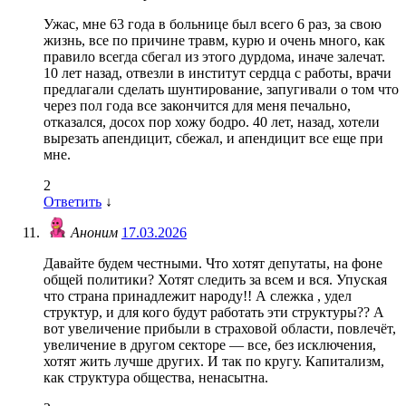
Ужас, мне 63 года в больнице был всего 6 раз, за свою
жизнь, все по причине травм, курю и очень много, как
правило всегда сбегал из этого дурдома, иначе залечат.
10 лет назад, отвезли в институт сердца с работы, врачи
предлагали сделать шунтирование, запугивали о том что
через пол года все закончится для меня печально,
отказался, досох пор хожу бодро. 40 лет, назад, хотели
вырезать апендицит, сбежал, и апендицит все еще при
мне.
2
Ответить
↓
Аноним
17.03.2026
Давайте будем честными. Что хотят депутаты, на фоне
общей политики? Хотят следить за всем и вся. Упуская
что страна принадлежит народу!! А слежка , удел
структур, и для кого будут работать эти структуры?? А
вот увеличение прибыли в страховой области, повлечёт,
увеличение в другом секторе — все, без исключения,
хотят жить лучше других. И так по кругу. Капитализм,
как структура общества, ненасытна.