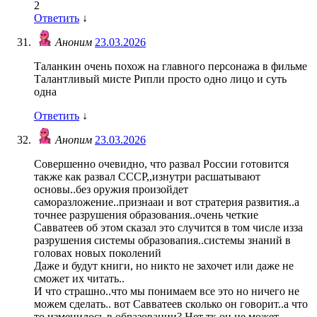
2
Ответить
↓
Аноним
23.03.2026
Таланкин очень похож на главного персонажа в фильме
Талантливый мисте Рипли просто одно лицо и суть
одна
Ответить
↓
Анопим
23.03.2026
Совершенно очевидно, что развал России готовится
также как развал СССР,,изнутри расшатывают
основы..без оружия произойдет
саморазложение..признааи и вот стратерия развития..а
точнее разрушения образования..очень четкие
Савватеев об этом сказал это случится в том числе изза
разрушения системы образовапия..системы знаний в
головах новых поколений
Даже и будут книги, но никто не захочет или даже не
сможет их читать..
И что страшно..что мы понимаем все это но ничего не
можем сделать.. вот Савватеев сколько он говорит..а что
то изменилось в образовании? Нет тк он не может