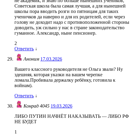
не академик, и знаю по больше нынешних учеников,
Советская школа была самая лучшая, а для нынешней
школы пора вводить розги по пятницам для таких
ученичков да наверно и для их родителей, если через
голову не доходит надо с противоположенной стороны
доводить, уж сильно у нас в стране законодательство
гуманное. Александр, ныне пенсионер.
2
Ответить
↓
Аноним
17.03.2026
Вашего классного руководителя не Ольга звали? Ну
здешняя, которая указки на вашем черепке
ломала.Пробивала держалку ребёнку, готовила к
войнам).
Ответить
↓
Конрад 4045
19.03.2026
ЛИБО ПУТИН НАЧНЁТ НАКАЗЫВАТЬ — ЛИБО РФ
НЕ БУДЕТ
1