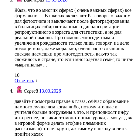
Жаль, что во многих сферах ( очень важных сферах) все
формально…. В школах включают Разговоры о важном
для фотоотчета и выключают после фотографирования,
в больницах собирают данные о диспансеризации
репродуктивного возраста для статистики, а не для
реальной помощи. Про помощь многодетным и
увеличения рождаемости только лишь говорят, на деле
помощи ноль, даже морально, очень часто слышишь
сначала насмешки про многодетность, как-то так
сложилось в стране,что если многодетная семья,то читай
«маргиналы»….
10
Ответить
↓
Сергей
13.03.2026
давайте посмотрим правде в глаза, сейчас образование
намного лучше чем когда либо, потому что щас и
учителя больше погружены в это, и преподносят инфу
интереснее, не какие то монотонные уроки, а могут даж
в игровой форме делать это(мне племянник
рассказывал) это оч круто, аж самому в школу хочется
прийти хахах