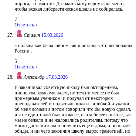
пирога, а памятник Дзержинскому вернуть на место,
чтобы всякая либерастическая шваль не собиралась.
7
Ответить
↓
Сталин
15.03.2026
а польша как была .овном так и осталось это вы должны
России .
5
Ответить
↓
Александр
17.03.2026
Я заканчивал советскую школу был октябренком,
пионером, комсомольцем, но тем ни менее не был
примерным учеником, и получал от некоторых
преподавателей и подзатыльники и линейкой и указки
об меня ломали а потом говорили что бы новую сделал,
и я не один такой был в классе, и тем более в школе, так
мы не бежали и не жаловались родителям, потому что
могли дополнительно получить еще и дома, и ни какой
обиды, и ни чего закончил школу вырос грамотный, но