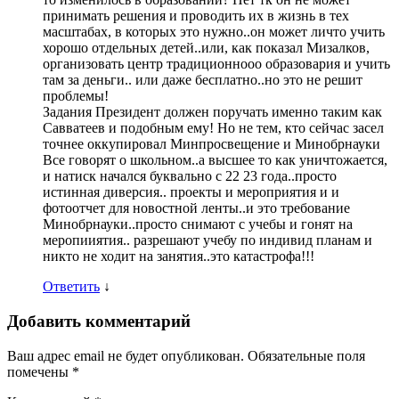
принимать решения и проводить их в жизнь в тех
масштабах, в которых это нужно..он может личто учить
хорошо отдельных детей..или, как показал Мизалков,
организовать центр традиционнооо образовария и учить
там за деньги.. или даже бесплатно..но это не решит
проблемы!
Задания Президент должен поручать именно таким как
Савватеев и подобным ему! Но не тем, кто сейчас засел
точнее оккупировал Минпросвещение и Минобрнауки
Все говорят о школьном..а высшее то как уничтожается,
и натиск начался буквально с 22 23 года..просто
истинная диверсия.. проекты и мероприятия и и
фотоотчет для новостной ленты..и это требование
Минобрнауки..просто снимают с учебы и гонят на
меропииятия.. разрешают учебу по индивид планам и
никто не ходит на занятия..это катастрофа!!!
Ответить
↓
Добавить комментарий
Ваш адрес email не будет опубликован.
Обязательные поля
помечены
*