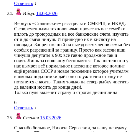
Ответить
↓
Ийсус
14.03.2026
Вернуть «Сталинские» расстрелы и СМЕРШ, и НКВД.
С современными технологиями прочесать все семейки
вплоть до троюродных на все банковские счета, изучить
от и до связи чинуш. И прилюдно их в кислоту на
площади. Запрет полный на выезд всех членов семьи без
особых разрешений за границу. Просто как засели вши
чинуши депутаты в 90х всё гавно продажное так и
сидят. Лишь за свою .опу беспокоятся. Так постепенно у
нас вымрет всё нормальное население которое помнит
ещё времена СССР а новое поколение которое учителям
в школах под.опники даёт оно то уж точно страну не
потянется спасать. Таких только на север рыбку чистить
да валенки носить до конца дней.
Только пуля вылечит страну и строгая дисциплина
6
Ответить
↓
Сталин
15.03.2026
Спасибо большое, Никита Сергеевич, за вашу передачу