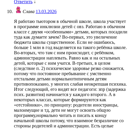
Ответить
↓
Слава
13.03.2026
Я работаю тьютором в обычной школе, школа участвует
в программе инклюзии детей с овз. Работаю в обычном
классе с двумя «особенными» детьми, которых посадили
туда как думаете зачем? Во-первых, это увеличение
бюджета школы существенное. Если не ошибаюсь,
больше 1 млн в год выделяется на такого ребёнка школе.
Во-вторых, что там с ним происходит, с ребёнком,
администрации наплевать. Равно как и на остальных
детей, которые с ним учатся. В-третьих, в целом
(следствие п. 2) психическое здоровье резко снижается,
потому что постоянное пребывание с умственно
отсталыми детьми нормальнотипичным детям
противопоказано, у многих слабая неокрепшая психика.
Итог следующий, его видят все педагоги: зпр (задержка
псих. развития) начинается у каждого второго. А в
некоторых классах, которые формируются как
«отстойники», по принципу: родители иностранцы,
малоимущие и тд, дети не могут освоить общую
программу,нормально читать и писать к концу
начальной школы потому, что взаимное безразличие со
стороны родителей и администрации. Есть целые