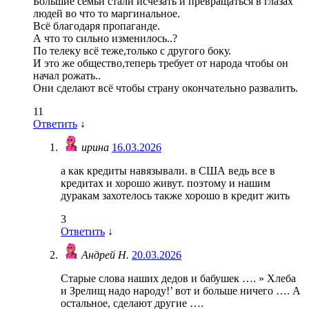
Большие семьи стали исчезать и превращаться в глазах
людей во что то маргинальное.
Всё благодаря пропаганде.
А что то сильно изменилось..?
По телеку всё теже,только с другого боку.
И это же общество,теперь требует от народа чтобы он
начал рожать..
Они сделают всё чтобы страну окончательно развалить.
11
Ответить
↓
ирина
16.03.2026
а как кредиты навязывали. в США ведь все в
кредитах и хорошо живут. поэтому и нашим
дуракам захотелось также хорошо в кредит жить
3
Ответить
↓
Андрей Н.
20.03.2026
Старые слова наших дедов и бабушек …. » Хлеба
и Зрелищ надо народу!’ вот и больше ничего …. А
остальное, сделают другие ….