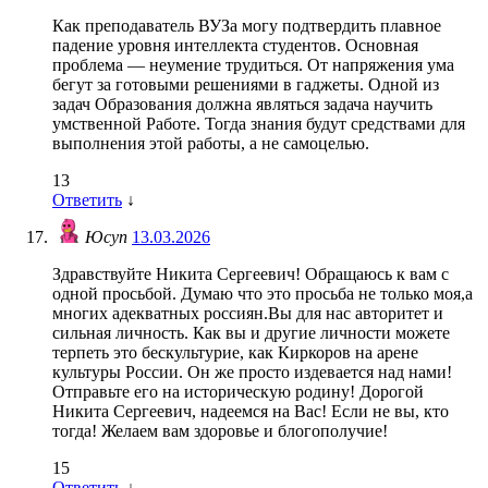
Как преподаватель ВУЗа могу подтвердить плавное
падение уровня интеллекта студентов. Основная
проблема — неумение трудиться. От напряжения ума
бегут за готовыми решениями в гаджеты. Одной из
задач Образования должна являться задача научить
умственной Работе. Тогда знания будут средствами для
выполнения этой работы, а не самоцелью.
13
Ответить
↓
Юсуп
13.03.2026
Здравствуйте Никита Сергеевич! Обращаюсь к вам с
одной просьбой. Думаю что это просьба не только моя,а
многих адекватных россиян.Вы для нас авторитет и
сильная личность. Как вы и другие личности можете
терпеть это бескультурие, как Киркоров на арене
культуры России. Он же просто издевается над нами!
Отправьте его на историческую родину! Дорогой
Никита Сергеевич, надеемся на Вас! Если не вы, кто
тогда! Желаем вам здоровье и блогополучие!
15
Ответить
↓