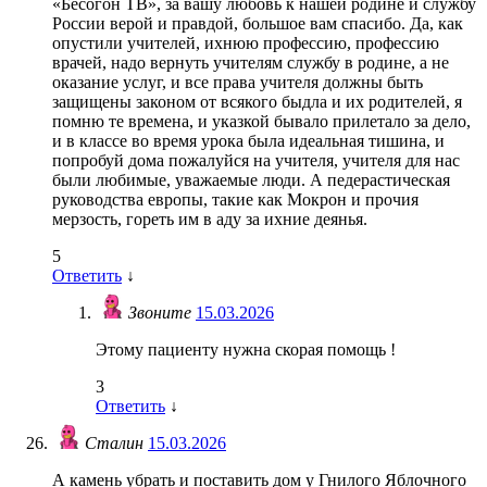
«Бесогон ТВ», за вашу любовь к нашей родине и службу
России верой и правдой, большое вам спасибо. Да, как
опустили учителей, ихнюю профессию, профессию
врачей, надо вернуть учителям службу в родине, а не
оказание услуг, и все права учителя должны быть
защищены законом от всякого быдла и их родителей, я
помню те времена, и указкой бывало прилетало за дело,
и в классе во время урока была идеальная тишина, и
попробуй дома пожалуйся на учителя, учителя для нас
были любимые, уважаемые люди. А педерастическая
руководства европы, такие как Мокрон и прочия
мерзость, гореть им в аду за ихние деянья.
5
Ответить
↓
Звоните
15.03.2026
Этому пациенту нужна скорая помощь !
3
Ответить
↓
Сталин
15.03.2026
А камень убрать и поставить дом у Гнилого Яблочного