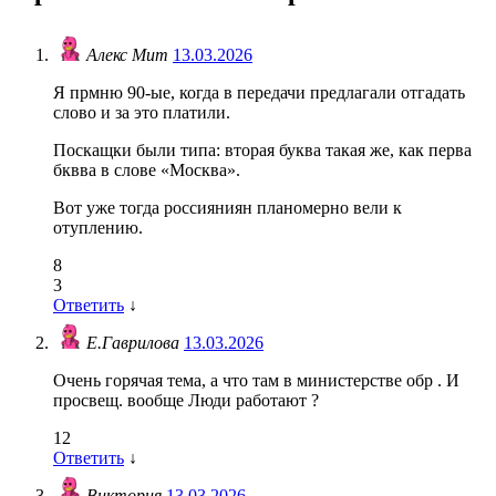
Алекс Мит
13.03.2026
Я прмню 90-ые, когда в передачи предлагали отгадать
слово и за это платили.
Поскащки были типа: вторая буква такая же, как перва
бквва в слове «Москва».
Вот уже тогда россияниян планомерно вели к
отуплению.
8
3
Ответить
↓
Е.Гаврилова
13.03.2026
Очень горячая тема, а что там в министерстве обр . И
просвещ. вообще Люди работают ?
12
Ответить
↓
Виктория
13.03.2026