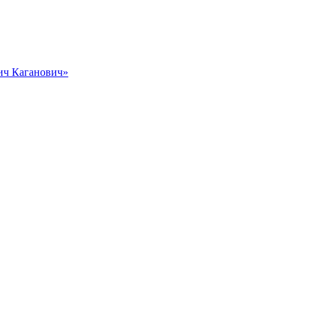
вич Каганович»