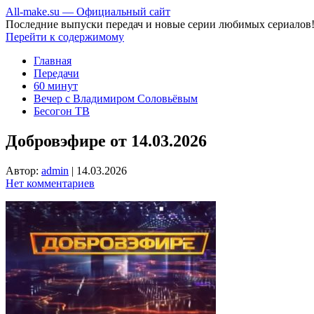
All-make.su — Официальный сайт
Последние выпуски передач и новые серии любимых сериалов
Перейти к содержимому
Главная
Передачи
60 минут
Вечер с Владимиром Соловьёвым
Бесогон ТВ
Добровэфире от 14.03.2026
Автор:
admin
|
14.03.2026
Нет комментариев