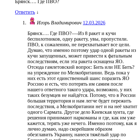
Брянск…. Где ПВО?
Ответить
↓
Игорь Владимирович
12.03.2026
Брянск…. Где ПВО?—-Из 8 ракет и кучи
беспилотников, одну ракету, увы, пропустили.
ПВО, к сожалению, не перехватывает все цели.
Думаю, что именно поэтому удар одной ракеты из
кучи запущенных, может привести к фатальным
последствиям, если эта ракета оснащена ЯО.
Отсюда гамлетовский вопрос: Бить или НЕ Бить?
на упреждение по Мелкобритании. Ведь пока у
них есть этот единственный шанс поразить ЯО
Россию и есть, что потерять им самим после
нашего ответного такого удара, возможно, у них
таких безумцев не найдётся. Потому, что в России
большая территория и нам легче будет пережить
последствия, а Мелкобритании нет и на неё хватит
одного Сармата. Другое дело Киевская хунта, где
решения принимают наркоманы и где, как им уже
кажется, терять уже нечего. Именно поэтому, как я
лично думаю, надо скорейшим образом
обезглавить Украину, нанеся тяжёлый удар по