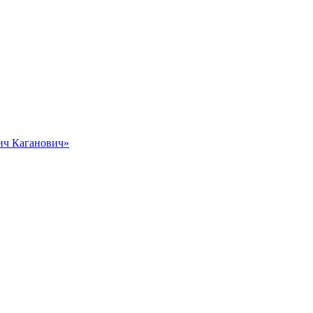
вич Каганович»