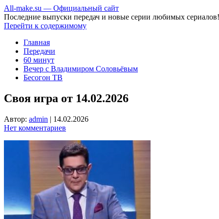
All-make.su — Официальный сайт
Последние выпуски передач и новые серии любимых сериалов
Перейти к содержимому
Главная
Передачи
60 минут
Вечер с Владимиром Соловьёвым
Бесогон ТВ
Своя игра от 14.02.2026
Автор:
admin
|
14.02.2026
Нет комментариев