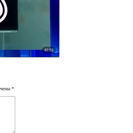
ечены
*