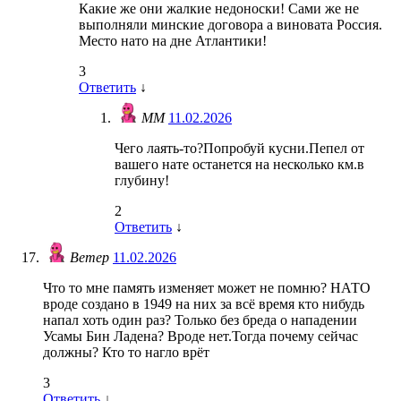
Какие же они жалкие недоноски! Сами же не
выполняли минские договора а виновата Россия.
Место нато на дне Атлантики!
3
Ответить
↓
ММ
11.02.2026
Чего лаять-то?Попробуй кусни.Пепел от
вашего нате останется на несколько км.в
глубину!
2
Ответить
↓
Ветер
11.02.2026
Что то мне память изменяет может не помню? НАТО
вроде создано в 1949 на них за всё время кто нибудь
напал хоть один раз? Только без бреда о нападении
Усамы Бин Ладена? Вроде нет.Тогда почему сейчас
должны? Кто то нагло врёт
3
Ответить
↓