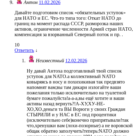
Антон
11.02.2026
Давайте подготовим список «обязательных уступок»
для НАТО и ЕС. Что-то типа того: Откат НАТО до
границ на момент распада СССР, разморозка наших
активов, ограничение численности Армий стран НАТО,
компенсация за взорванный Северный поток и пр. .
10
Ответить
↓
Неизвестный
12.02.2026
Ну давай Антоха подготавливай твой список
уступок для NATO.а коллективный NATO
ковыряясь в носу и похихикивая так предвзято
напомнят вам;вы там дикари излогайте ваши
пожелания только исключительно на туалетной
бумаге пожалуйста!а-а-а,вы ещё хотите и ваши
активы назад вернуть?!А-ХУ,ХУ-НЕ-
ХО,ХО.деньги та ВЫ Ворюги у своих Граждан
СТЫРИЛИ и у НАС в ЕС под процентики
(исключительно себе)конечно припрятывали!так
что,хренушки вам (лохи-позорные) а не воровской
общак обратно заполучить!теперь:NATO должно