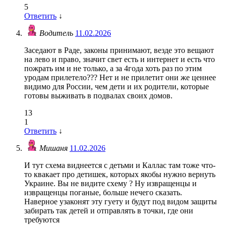
5
Ответить
↓
Водитель
11.02.2026
Заседают в Раде, законы принимают, везде это вещают
на лево и право, значит свет есть и интернет и есть что
пожрать им и не только, а за 4года хоть раз по этим
уродам прилетело??? Нет и не прилетит они же ценнее
видимо для России, чем дети и их родители, которые
готовы выживать в подвалах своих домов.
13
1
Ответить
↓
Мишаня
11.02.2026
И тут схема виднеется с детьми и Каллас там тоже что-
то квакает про детишек, которых якобы нужно вернуть
Украине. Вы не видите схему ? Ну извращенцы и
извращенцы поганые, больше нечего сказать.
Наверное узаконят эту гуету и будут под видом защиты
забирать так детей и отправлять в точки, где они
требуются