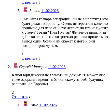
Ответить
↓
Антон
11.02.2026
Сменится главарь,репарации РФ не выплатит,т что
будет делать Европа … Очень интересно,я конечно
понимаю,для чего они это делают,но кто из пустит
к столу? Трамп? Или Путин? Желаемое выдали за
действительное и с хитростью решили пролезть,но
вывод один.Хозяин им скажет к ноге и они
покорно прижмуться.
1
Ответить
↓
Сергей Машеров
11.02.2026
Какой юридически не грамотный документ, может мне
тоже оформить кредит в банке, скажу за счёт будущих
репараций с Европы)
2
Ответить
↓
Эмма
11.02.2026