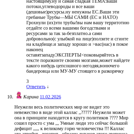
настоящиму.ну и самая сладкая ТЕМА:ваши
потоки,углеводороды и все ваши
(дешовые)ресурсы.ну ненужны ЕС.Ваши эти
гребаные Трубы—МЫ САМИ (ЕС и НАТО)
Грохнули (их)эти трубы!вы нам вашу территотию
отдайте со всеми вашими богодствами и
ресурсами за так за-безплатно.а сами
добровольно(с улыбкой на лице)ползите и сгинте
на кладбище.и западу хорошо и >вас(нас) в покое
наконец
оставятзападуЭКСПЕРТЫ<поковыряйтесь в
тексте поразкинте своими мозгами,может найдете
какого нибудь цепсошного негодяя,вонючего
бандеровца или МУ-МУ стоящего в разкорячку
3
Ответить
↓
Карина
11.02.2026
Неужели весь политических мир не видит это
невежество в виде этой каллас ,,????? Неужели может
она в принципе находится в кругу политиков ???? Мир
сошел просто с ума ,,, Умные люди это сейчас большой
дефицит ,,,,, к великому горю человечества !!! Каллас
это атрибут , логотип , образец дураков этого зверинца