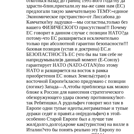
откотиься назад до границ 1991-вого года?ну да
здрасти-блин,приехали.ну вы-же сами нам (ЕС)
предлогали такую замечательную ТЕМУ:»единое
Экономическое прстранство»от Лиссабона до
Камчатки!ну ладушки—мы согластны,только без
вашего ФИЗИЧЕСКОГО присутствия!!! Почему
ЕС говорит в данном случае с позиции НАТО?да
потому-что ЕС разширяеться исключительно
только при абсолютной гарантии безопасности!!!
базовая позиция (устав и доктрина) ЕС.и
БЕЗОПАСТНОСТЬ ЕС (что бы вы там себе не
напридумывали)в данный момент (Е-Союзу)
гарантирует НАТО (NATO-OTAN)!по этому
НАТО и разширяется на восток в рамка
приобретения ЕС новых Земель(стран) в
восточной Европе!класно придумано с позиции
(логике) Запада—А,чтобы приблизеца как можно
ближе к России для нанесения стратегического
обезоружующего удара своему противнику!вот-
так Ребятишки.А рудольфич говорит мол там в
Европе одни тупые идеоты,неграматные и тупые
дураки седят и правят.а он(рудольфич) в этой-
особенно Старой Европе был а лучше там
жил(долго,долго),кроме как(туристом) на вилле в
Италии?что бы понять реально эту Европу по