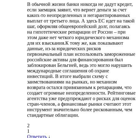
В обычной жизни банки никогда не дадут кредит,
если заемщик заявит, что вернет деньги за счет
каких-то неопределенных и негарантированных
выплат от третьего лица. А здесь ЕС идет на такой
шаг, оформляя общеевропейский долг, полагаясь
на гипотетические репарации от России – при
этом даже нет четкого юридического механизма
для их взыскания.К тому же, как показывают
данные, из-за юридических рисков
первоначальный план использовать замороженные
российские активы для финансирования был
заблокирован Бельгией, ведь это могло нарушить
международные соглашения об охране
инвестиций. В итоге выбрали схему с
заимствованиями на рынках, но механизм
возврата остался привязанным к репарациям, что
создает огромные неопределенности. Рейтинговые
агентства уже предупреждают о рисках для оценок
стран-членов, а финансовые рынки считают этот
инструмент значительно более рискованным, чем
стандартные облигации.
2
1
Ответить
↓