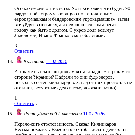
Ого какие они оптимисты. Хотя все знают что будет: 90
лярдов побыстрому растащую по чиновничьим
еврокармашкам и бандеровским укрокармашкам, затем
все уйдут в отставку, а их европоследышам чесать
голову как быть с долгом. С укров долг возьмут
Львовской, Ивано-Франковской областями.
3
Ответить
↓
Кристина
11.02.2026
А как же выплаты по долгам всем западным странам со
стороны Украины? Набрали то они будь здоров,
несколько сотен миллиардов. Запад от них просто так не
отстанет, ресурсные сделки тому доказательство)
1
Ответить
↓
Лаппо Дмитрий Николаевич
11.02.2026
Переложить ответсвенность. Сказал Килинкаров.
Весьма похоже… Вместо того чтобы делать дело элиты,
особенно наша, предпочитают выяснять на кого бы