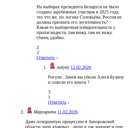
На выборах президента Беларуси не было
создано зарубежных участков в 2025 году,
это что же, по логике Соловьёва, Россия не
должна признать его легитимность?
Какая-то выборочная избирательность у
пропагандиста: там вижу, там не вижу.
Очень удобно.
2
2
Ответить
↓
лабубу
12.02.2026
Рогули . Зачем вы убили Алеся Бузину
и сожгли его книги ?
3
1
Ответить
↓
Маргарита
11.02.2026
Даже похоронную процессию в Запорожской
области дрон атаковал , люди и так хоронят и еще