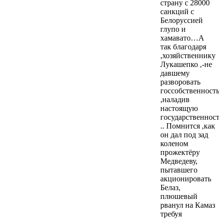
страну с 28000
санкций с
Белоруссией
глупо и
хамавато…А
так благодаря
,хозяйственнику
Лукашепко ,-не
давшему
разворовать
госсобственност
,наладив
настоящую
государственнос
.. Помнится ,как
он дал под зад
коленом
прожектёру
Медведеву,
пытавшего
акционировать
Белаз,
плюшевый
рванул на Камаз
требуя