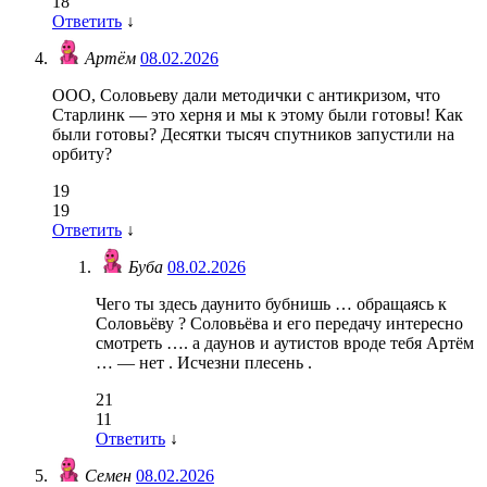
18
Ответить
↓
Артём
08.02.2026
ООО, Соловьеву дали методички с антикризом, что
Старлинк — это херня и мы к этому были готовы! Как
были готовы? Десятки тысяч спутников запустили на
орбиту?
19
19
Ответить
↓
Буба
08.02.2026
Чего ты здесь даунито бубнишь … обращаясь к
Соловьёву ? Соловьёва и его передачу интересно
смотреть …. а даунов и аутистов вроде тебя Артём
… — нет . Исчезни плесень .
21
11
Ответить
↓
Семен
08.02.2026