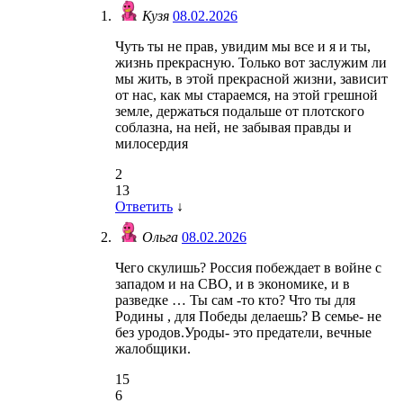
Кузя
08.02.2026
Чуть ты не прав, увидим мы все и я и ты,
жизнь прекрасную. Только вот заслужим ли
мы жить, в этой прекрасной жизни, зависит
от нас, как мы стараемся, на этой грешной
земле, держаться подальше от плотского
соблазна, на ней, не забывая правды и
милосердия
2
13
Ответить
↓
Ольга
08.02.2026
Чего скулишь? Россия побеждает в войне с
западом и на СВО, и в экономике, и в
разведке … Ты сам -то кто? Что ты для
Родины , для Победы делаешь? В семье- не
без уродов.Уроды- это предатели, вечные
жалобщики.
15
6