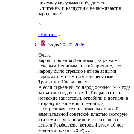
почему у мусульман и буддистов …
Эпштейны и Распутины не выживают в
зародыше ?
3
4
Ответить
↓
Егорий
08.02.2026
Ольга,
народ «пошёл за Лениным», за рыжим
лукавым Лениным, по той причине, что
народу было страшно идти за явными
черномазыми семитами-душегубами
Троцким и Свердловым…
А если серьёзней, то народ осенью 1917 года
захватили подручные Л. Троцкого (нью-
йоркские гангстеры), ограбили и погнали в
сторону вымирания и геноцида,
расстреливая всех несогласных с такой
замечательной советской властью (которую
эти семиты установили и отвоевали за
деньги Рокфеллера, который затем 10 лет
колонизировал СССР)…