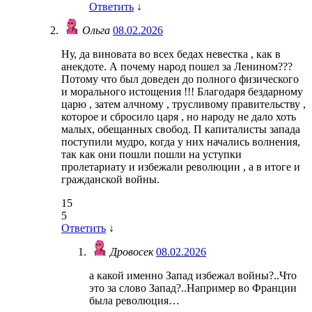
Ответить
↓
Ольга
08.02.2026
Ну, да виновата во всех бедах невестка , как в
анекдоте. А почему народ пошел за Ленином???
Потому что был доведен до полного физического
и морального истощения !!! Благодаря бездарному
царю , затем алчному , трусливому правительству ,
которое и сбросило царя , но народу не дало хоть
малых, обещанных свобод. П капиталисты запада
поступили мудро, когда у них начались волнения,
так как они пошли пошли на уступки
пролетариату и избежали революции , а в итоге и
гражданской войны.
15
5
Ответить
↓
Дровосек
08.02.2026
а какой именно Запад избежал войны?..Что
это за слово Запад?..Например во Франции
была революция…