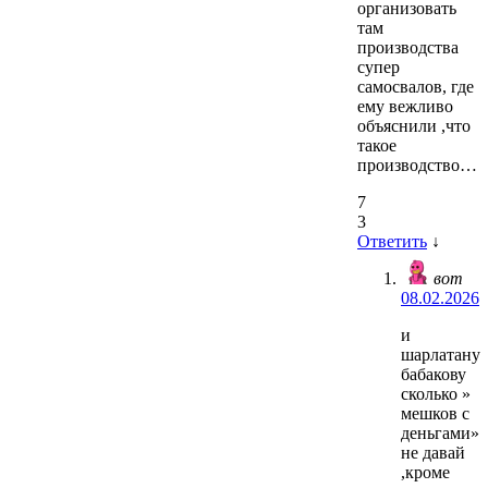
организовать
там
производства
супер
самосвалов, где
ему вежливо
объяснили ,что
такое
производство…
7
3
Ответить
↓
вот
08.02.2026
и
шарлатану
бабакову
сколько »
мешков с
деньгами»
не давай
,кроме