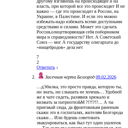
другому взглянешь на происходящее и на
власть, при которой все это происходит И не
важно — где это происходит в России, на
Украине, в Палестине. И если это можно
избежать-надо избежать всеми доступными
средствами и силами. Может это сделать
Россия,олицетворяющая себя поборником
мира и справедливости? Нет. А Советский
Союз — мог А государству олигархата до
«нищебродов» дела нет
7
2
Ответить
↓
Засечная черта Белгород
09.02.2026
…дЭбилка, это просто правда, которую ты,
ни знать, ни слышать не хочешь… Удобней
же в чате сидеть, раззявив хрюкало и
визжать за патриотизЬМ ?!?!?!?… А ты
приезжай сюда, да фронтовикам раненым
скажи это в госпиталях, жителям Белгорода
скажи… Или будешь советовать
эвакуироваться, как был тут один ушлепок
… Так если мы начнем эвакуироваться, так