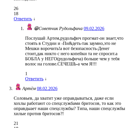
26
18
Ответить
↓
😁Советчик Рудольфича
09.02.2026
Послушай Артем,рудольфич прогмат-он знает,что
стоять в Студии и -Пи&деть-так заумно,это не
Мешки ворочить!а вот безопасность-Денег
стоит,дак никто с него копейки та не спросит.а
БОБЛА у НЕГО(рудольфича) больше чем у тебя
волос на голове.СЕЧЕШЬ-а чем Я!!!
1
Ответить
↓
Артём
08.02.2026
Соловьев, да хватит уже оправдываться, даже если
хохлы работают со спецслужбами бритосов, то как это
оправдыает наши спецслужбы? Типа, наши спецслужбы
хилые против бритосов?!
21