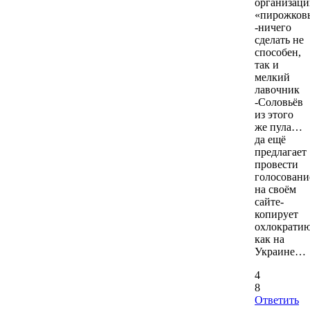
организаци
«пирожков
-ничего
сделать не
способен,
так и
мелкий
лавочник
-Соловьёв
из этого
же пула…
да ещё
предлагает
провести
голосовани
на своём
сайте-
копирует
охлократию
как на
Украине…
4
8
Ответить