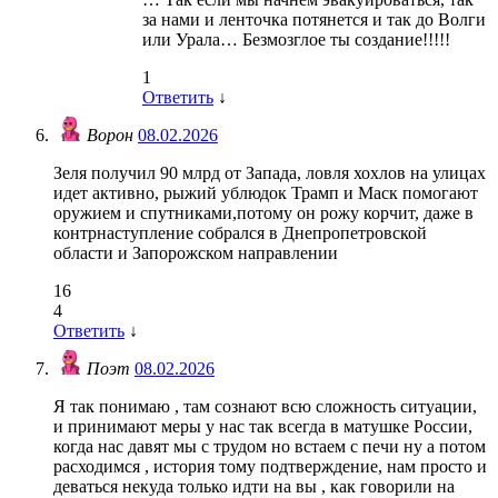
за нами и ленточка потянется и так до Волги
или Урала… Безмозглое ты создание!!!!!
1
Ответить
↓
Ворон
08.02.2026
Зеля получил 90 млрд от Запада, ловля хохлов на улицах
идет активно, рыжий ублюдок Трамп и Маск помогают
оружием и спутниками,потому он рожу корчит, даже в
контрнаступление собрался в Днепропетровской
области и Запорожском направлении
16
4
Ответить
↓
Поэт
08.02.2026
Я так понимаю , там сознают всю сложность ситуации,
и принимают меры у нас так всегда в матушке России,
когда нас давят мы с трудом но встаем с печи ну а потом
расходимся , история тому подтверждение, нам просто и
деваться некуда только идти на вы , как говорили на