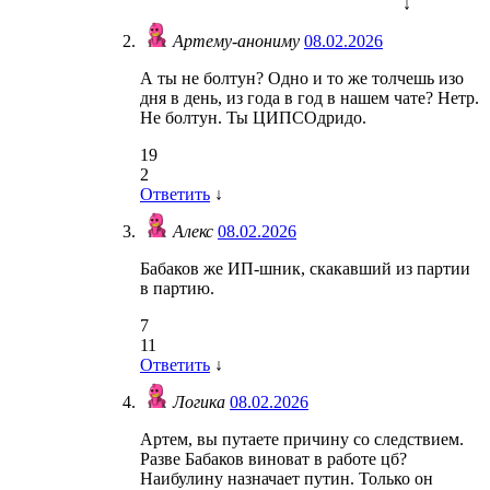
↓
Артему-анониму
08.02.2026
А ты не болтун? Одно и то же толчешь изо
дня в день, из года в год в нашем чате? Нетр.
Не болтун. Ты ЦИПСОдридо.
19
2
Ответить
↓
Алекс
08.02.2026
Бабаков же ИП-шник, скакавший из партии
в партию.
7
11
Ответить
↓
Логика
08.02.2026
Артем, вы путаете причину со следствием.
Разве Бабаков виноват в работе цб?
Наибулину назначает путин. Только он