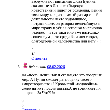
Заслуживают внимания слова Бунина,
сказанные о Ленине «Выродок,
нравственный идиот от рождения, Ленин
явил миру как раз в самый разгар своей
деятельности нечто чудовищное,
потрясающее, он разорил величайшую в
мире страну и убил несколько миллионов
человек – и все-таки мир уже настолько
сошел с ума, что среди бела дня спорят,
благодетель он человечества или нет? » !
4
18
Ответить
↓
дед пихто
08.02.2026
Да «поет»,Ленин так и сказал,что это позорный
мир. А Путин сможет дать оценку своего
«миротворчества»? Кровь этой «недовойны»
скоро начнут подсчитывать.А не возникнет-ли
вопрос: «За Что???»
9
6
Ответить
↓