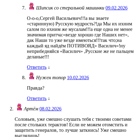
Шипсик со стеральной машинки
09.02.2026
О-о-о,Сергей Васильевич!!!а вы знаете
«старинную) Русскую мудрость?!да Мы их ихним
салом по ихним же мусалам!!!а еще одна не менее
значимая притча:»везде хорошо где Наших нет»,
дак Наши то уже везде имеються!!!так что;на
каждый яд найдём ПОТИВОЯД» Василич»!ну
неприбедняйся «Василич» ,Русские же не пальцем
деланые!!!
Ответить
↓
Нужен топор
10.02.2026
Правда?
Ответить
↓
Артём
08.02.2026
Соловьев, уже смешно слушать тебя с твоими советами
после стольких терактов! Если не можем отомстить и
защитить генералов, то лучше заткнись! Уже смешно
выглядишь!